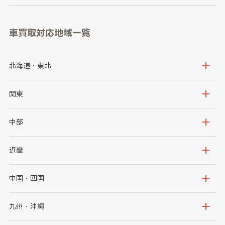
車買取対応地域一覧
北海道・東北
北海道
青森県
関東
岩手県
宮城県
茨城県
栃木県
中部
秋田県
山形県
群馬県
埼玉県
新潟県
富山県
近畿
福島県
千葉県
東京都
石川県
福井県
大阪府
兵庫県
中国・四国
神奈川県
山梨県
長野県
京都府
滋賀県
鳥取県
島根県
九州・沖縄