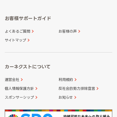
岐阜県
静岡県
奈良県
三重県
岡山県
広島県
福岡県
佐賀県
愛知県
和歌山県
お客様サポートガイド
山口県
徳島県
長崎県
熊本県
よくあるご質問
お客様の声
香川県
愛媛県
大分県
宮崎県
サイトマップ
高知県
鹿児島県
沖縄県
カーネクストについて
運営会社
利用規約
個人情報保護方針
反社会的勢力排除宣言
スポンサーシップ
お知らせ