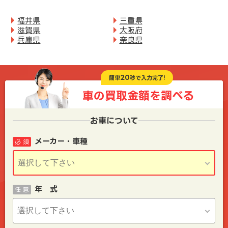
福井県
三重県
滋賀県
大阪府
兵庫県
奈良県
20
簡単
秒で入力完了!
車の買取金額を
調べる
お車について
メーカー・車種
必 須
年 式
任 意