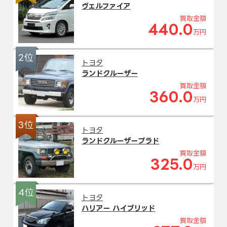
ヴェルファイア
買取金額
440.0
万円
2位
トヨタ
ランドクルーザー
買取金額
360.0
万円
3位
トヨタ
ランドクルーザープラド
買取金額
325.0
万円
4位
トヨタ
ハリアー ハイブリッド
買取金額