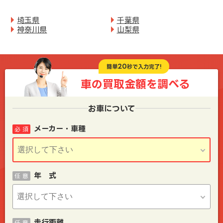
埼玉県
千葉県
神奈川県
山梨県
20
簡単
秒で入力完了!
車の買取金額を
調べる
お車について
メーカー・車種
必 須
年 式
任 意
走行距離
任 意