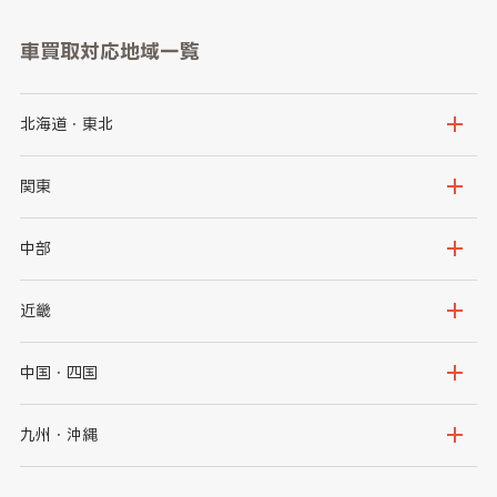
車買取対応地域一覧
北海道・東北
北海道
青森県
関東
岩手県
宮城県
茨城県
栃木県
中部
秋田県
山形県
群馬県
埼玉県
新潟県
富山県
近畿
福島県
千葉県
東京都
石川県
福井県
大阪府
兵庫県
中国・四国
神奈川県
山梨県
長野県
京都府
滋賀県
鳥取県
島根県
九州・沖縄
岐阜県
静岡県
奈良県
三重県
岡山県
広島県
福岡県
佐賀県