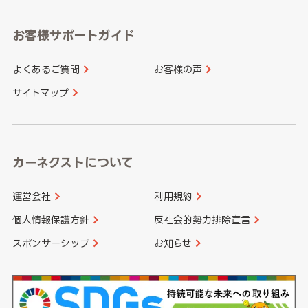
愛知県
和歌山県
お客様サポートガイド
山口県
徳島県
長崎県
熊本県
よくあるご質問
お客様の声
香川県
愛媛県
大分県
宮崎県
サイトマップ
高知県
鹿児島県
沖縄県
カーネクストについて
運営会社
利用規約
個人情報保護方針
反社会的勢力排除宣言
スポンサーシップ
お知らせ