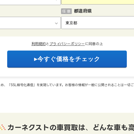
都道府県
任 意
利用規約
と
プライバシーポリシー
に同意の上
め、「SSL暗号化通信」を実現しています。お客様の情報が一般に公開されることは一切
カーネクストの車買取は
、
どんな車も