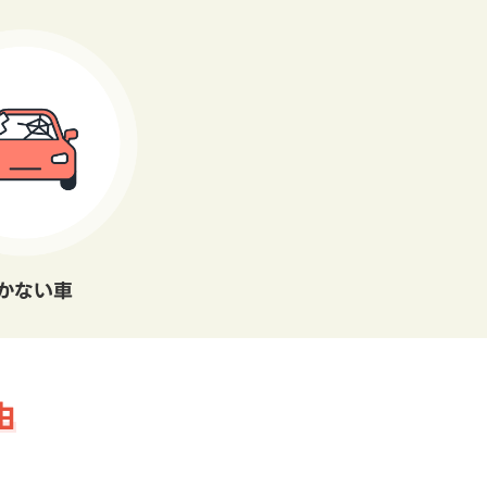
かない車
由
。