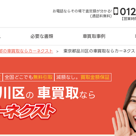
01
お電話ならその場で査定額が分かる!
(通話料無料)
【営業時間
れ
必要な書類
車買取事例
都の車買取ならカーネクスト
東京都品川区の車買取ならカーネクス
クスト
定
全国どこでも
無料引取
減額なし。
買取金額保証
川区
車買取
の
なら