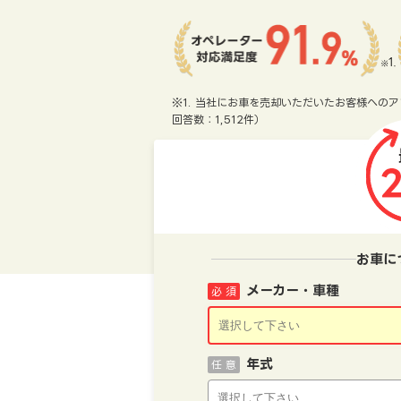
※1. 当社にお車を売却いただいたお客様へのア
回答数：1,512件）
お車に
メーカー・車種
必 須
年式
任 意