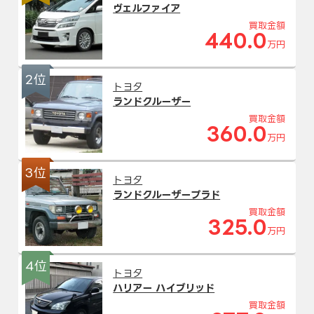
ヴェルファイア
買取金額
440.0
万円
2位
トヨタ
ランドクルーザー
買取金額
360.0
万円
3位
トヨタ
ランドクルーザープラド
買取金額
325.0
万円
4位
トヨタ
ハリアー ハイブリッド
買取金額