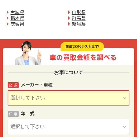
宮城県
山形県
栃木県
群馬県
茨城県
新潟県
20
簡単
秒で入力完了!
車の買取金額を
調べる
お車について
メーカー・車種
必 須
年 式
任 意