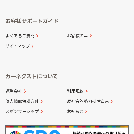
岐阜県
静岡県
奈良県
三重県
岡山県
広島県
福岡県
佐賀県
愛知県
和歌山県
お客様サポートガイド
山口県
徳島県
長崎県
熊本県
よくあるご質問
お客様の声
香川県
愛媛県
大分県
宮崎県
サイトマップ
高知県
鹿児島県
沖縄県
カーネクストについて
運営会社
利用規約
個人情報保護方針
反社会的勢力排除宣言
スポンサーシップ
お知らせ