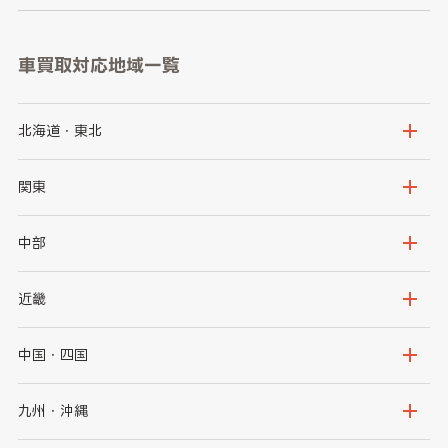
車買取対応地域一覧
北海道・東北
北海道
青森県
関東
岩手県
宮城県
茨城県
栃木県
中部
秋田県
山形県
群馬県
埼玉県
新潟県
富山県
近畿
福島県
千葉県
東京都
石川県
福井県
大阪府
兵庫県
中国・四国
神奈川県
山梨県
長野県
京都府
滋賀県
鳥取県
島根県
九州・沖縄