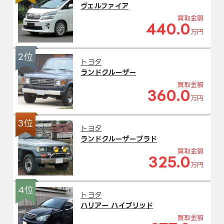
ヴェルファイア
買取金額
440.0
万円
2位
トヨタ
ランドクルーザー
買取金額
360.0
万円
3位
トヨタ
ランドクルーザープラド
買取金額
325.0
万円
4位
トヨタ
ハリアー ハイブリッド
買取金額