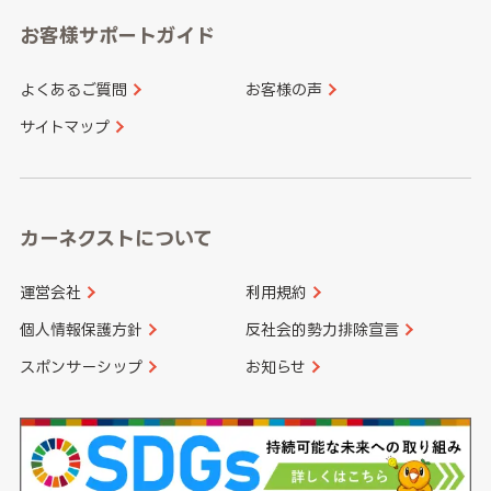
愛知県
和歌山県
お客様サポートガイド
山口県
徳島県
長崎県
熊本県
よくあるご質問
お客様の声
香川県
愛媛県
大分県
宮崎県
サイトマップ
高知県
鹿児島県
沖縄県
カーネクストについて
運営会社
利用規約
個人情報保護方針
反社会的勢力排除宣言
スポンサーシップ
お知らせ