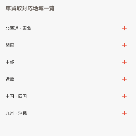
車買取対応地域一覧
北海道・東北
北海道
青森県
関東
岩手県
宮城県
茨城県
栃木県
中部
秋田県
山形県
群馬県
埼玉県
新潟県
富山県
近畿
福島県
千葉県
東京都
石川県
福井県
大阪府
兵庫県
中国・四国
神奈川県
山梨県
長野県
京都府
滋賀県
鳥取県
島根県
九州・沖縄
岐阜県
静岡県
奈良県
三重県
岡山県
広島県
福岡県
佐賀県