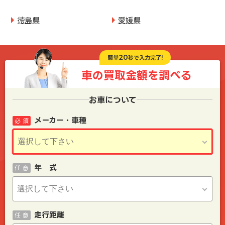
徳島県
愛媛県
20
簡単
秒で入力完了!
車の買取金額を
調べる
お車について
メーカー・車種
必 須
年 式
任 意
走行距離
任 意