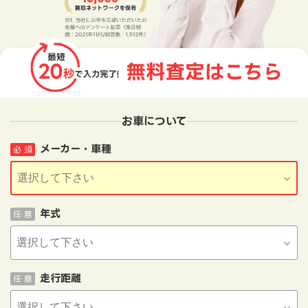
お車について
メーカー・車種
必 須
年式
任 意
走行距離
任 意