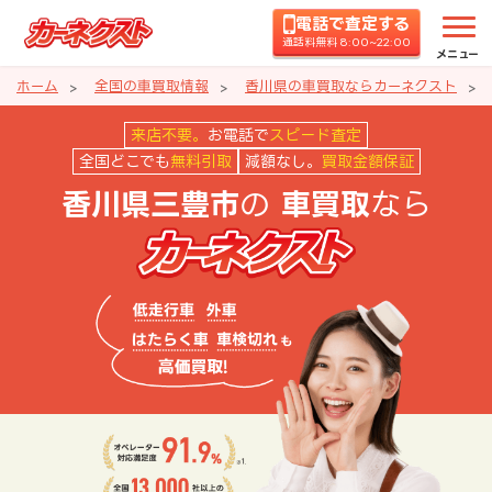
電話で査定する
通話料無料 8:00~22:00
メニュー
ホーム
全国の車買取情報
香川県の車買取ならカーネクスト
香川県三豊市の車買取ならカーネ
来店不要。
お電話で
スピード査定
全国どこでも
無料引取
減額なし。
買取金額保証
の
なら
香川県三豊市
車買取