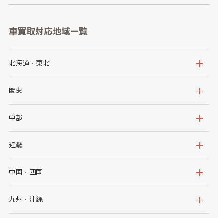
車買取対応地域一覧
北海道・東北
北海道
青森県
関東
岩手県
宮城県
茨城県
栃木県
中部
秋田県
山形県
群馬県
埼玉県
新潟県
富山県
近畿
福島県
千葉県
東京都
石川県
福井県
大阪府
兵庫県
中国・四国
神奈川県
山梨県
長野県
京都府
滋賀県
鳥取県
島根県
九州・沖縄