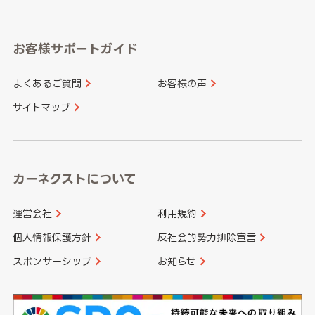
岐阜県
静岡県
奈良県
三重県
岡山県
広島県
福岡県
佐賀県
愛知県
和歌山県
お客様サポートガイド
山口県
徳島県
長崎県
熊本県
よくあるご質問
お客様の声
香川県
愛媛県
大分県
宮崎県
サイトマップ
高知県
鹿児島県
沖縄県
カーネクストについて
運営会社
利用規約
個人情報保護方針
反社会的勢力排除宣言
スポンサーシップ
お知らせ