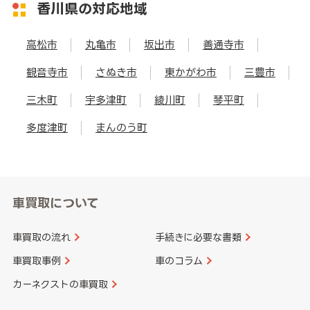
香川県の対応地域
高松市
丸亀市
坂出市
善通寺市
観音寺市
さぬき市
東かがわ市
三豊市
三木町
宇多津町
綾川町
琴平町
多度津町
まんのう町
車買取について
車買取の流れ
手続きに必要な書類
車買取事例
車のコラム
カーネクストの車買取