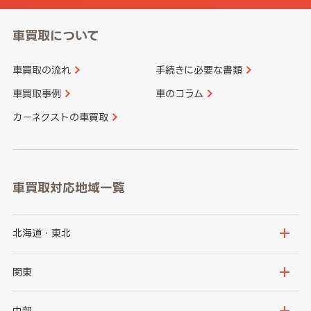
車買取について
車買取の流れ
手続きに必要な書類
車買取事例
車のコラム
カーネクストの車買取
車買取対応地域一覧
北海道・東北
北海道
青森県
関東
岩手県
宮城県
茨城県
栃木県
中部