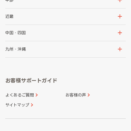
秋田県
山形県
群馬県
埼玉県
新潟県
富山県
近畿
福島県
千葉県
東京都
石川県
福井県
大阪府
兵庫県
中国・四国
神奈川県
山梨県
長野県
京都府
滋賀県
鳥取県
島根県
九州・沖縄
岐阜県
静岡県
奈良県
三重県
岡山県
広島県
福岡県
佐賀県
愛知県
和歌山県
お客様サポートガイド
山口県
徳島県
長崎県
熊本県
よくあるご質問
お客様の声
香川県
愛媛県
大分県
宮崎県
サイトマップ
高知県
鹿児島県
沖縄県