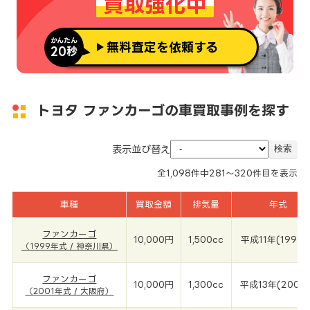
買取強化中
かんたん
無料査定を依頼する
20秒
トヨタ ファンカーゴの車買取事例を探す
表示並び替え
全
1,098
件中
281～320
件目を表示
車種
買取金額
排気量
年式
ファンカーゴ
10,000円
1,500cc
平成11年(1999年
（1999年式 / 神奈川県）
ファンカーゴ
10,000円
1,300cc
平成13年(2001
（2001年式 / 大阪府）