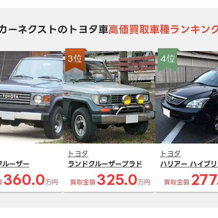
カーネクストのトヨタ車
高価買取車種ランキン
3位
4位
トヨタ
トヨタ
クルーザー
ランドクルーザープラド
ハリアー ハイブリ
360.0
325.0
277
額
万円
買取金額
万円
買取金額