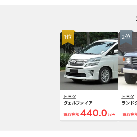
1位
2位
トヨタ
トヨタ
ヴェルファイア
ランド
440.0
買取金額
万円
買取金