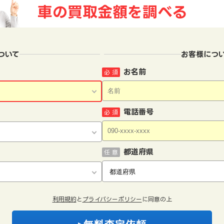
車の買取金額を
調べる
ついて
お客様につ
お名前
必 須
電話番号
必 須
都道府県
任 意
利用規約
と
プライバシーポリシー
に同意の上