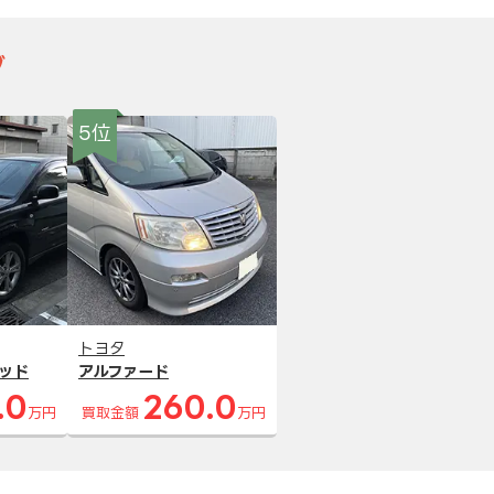
グ
5位
トヨタ
ッド
アルファード
.0
260.0
万円
買取金額
万円