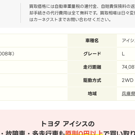
買取価格には自動車重量税の還付金、自賠責保険料の返
却手続きの代行費用は全て無料です。買取相場は日々変
はカーネクストまでお問い合わせください。
車種名
アイシ
008年）
グレード
L
走行距離
74,0
駆動方式
2WD
地域
兵庫
トヨタ アイシスの
・故障車・多走行車も
原則0円以上
で買い取