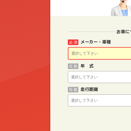
お車に
メーカー・車種
必 須
年 式
任 意
走行距離
任 意