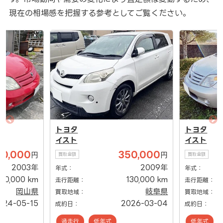
現在の相場感を把握する参考としてご覧ください。
トヨタ
トヨタ
イスト
イスト
20,000
350,000
円
円
買取金額
買取金額
2003年
2009年
年式：
年式：
70,000 km
130,000 km
走行距離：
走行距離：
岡山県
岐阜県
買取地域：
買取地域：
024-05-15
2026-03-04
成約日：
成約日：
過走行
低年式
低年式