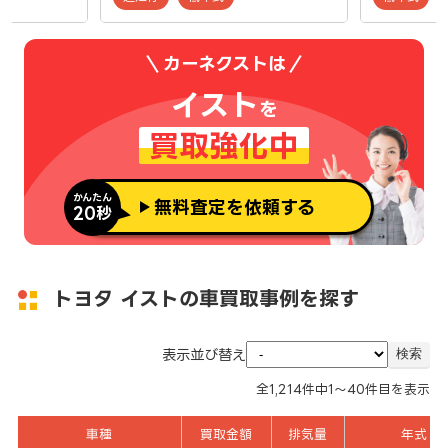
カーネクストは
イスト
を
買取強化中
かんたん
無料査定を依頼する
20秒
トヨタ イストの車買取事例を探す
表示並び替え
全
1,214
件中
1～40
件目を表示
車種
買取金額
排気量
年式