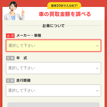
20
簡単
秒で入力完了!
車の買取金額を
調べる
お車について
メーカー・車種
必 須
年 式
任 意
走行距離
任 意