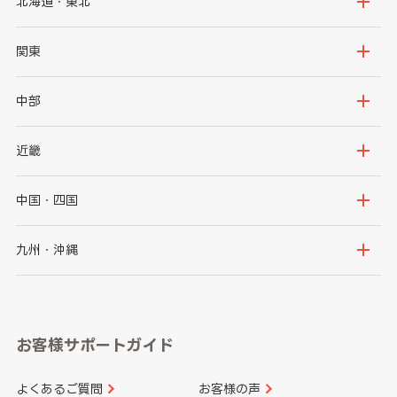
北海道・東北
北海道
青森県
関東
岩手県
宮城県
茨城県
栃木県
中部
秋田県
山形県
群馬県
埼玉県
新潟県
富山県
近畿
福島県
千葉県
東京都
石川県
福井県
大阪府
兵庫県
中国・四国
神奈川県
山梨県
長野県
京都府
滋賀県
鳥取県
島根県
九州・沖縄
岐阜県
静岡県
奈良県
三重県
岡山県
広島県
福岡県
佐賀県
愛知県
和歌山県
お客様サポートガイド
山口県
徳島県
長崎県
熊本県
よくあるご質問
お客様の声
香川県
愛媛県
大分県
宮崎県