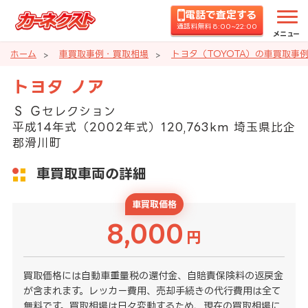
電話で査定する
通話料無料 8:00~22:00
メニュー
ホーム
車買取事例・買取相場
トヨタ（TOYOTA）の車買取事
トヨタ ノア
Ｓ Ｇセレクション
平成14年式（2002年式）120,763km 埼玉県比企
郡滑川町
車買取車両の詳細
車買取価格
8,000
円
買取価格には自動車重量税の還付金、自賠責保険料の返戻金
が含まれます。レッカー費用、売却手続きの代行費用は全て
無料です。買取相場は日々変動するため、現在の買取相場に