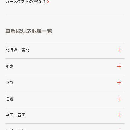
カーネクストの車買取
車買取対応地域一覧
北海道・東北
北海道
青森県
関東
岩手県
宮城県
茨城県
栃木県
中部
秋田県
山形県
群馬県
埼玉県
新潟県
富山県
近畿
福島県
千葉県
東京都
石川県
福井県
大阪府
兵庫県
中国・四国
神奈川県
山梨県
長野県