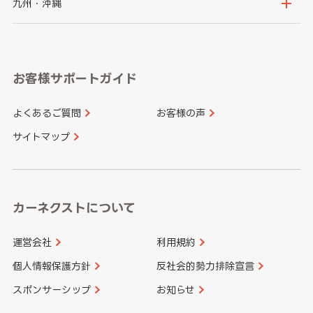
京都府
滋賀県
鳥取県
島根県
九州・沖縄
岐阜県
静岡県
奈良県
三重県
岡山県
広島県
福岡県
佐賀県
愛知県
和歌山県
お客様サポートガイド
山口県
徳島県
長崎県
熊本県
よくあるご質問
お客様の声
香川県
愛媛県
大分県
宮崎県
サイトマップ
高知県
鹿児島県
沖縄県
カーネクストについて
運営会社
利用規約
個人情報保護方針
反社会的勢力排除宣言
スポンサーシップ
お知らせ