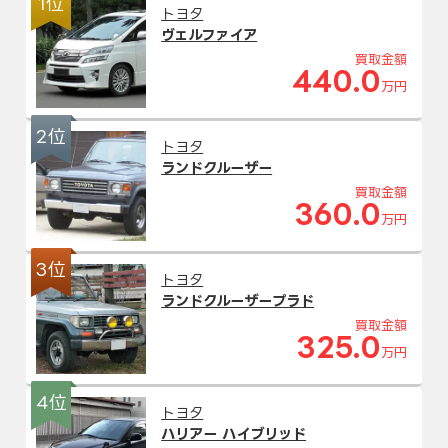
1位
トヨタ
ヴェルファイア
買取金額
440.0
万円
2位
トヨタ
ランドクルーザー
買取金額
360.0
万円
3位
トヨタ
ランドクルーザープラド
買取金額
325.0
万円
4位
トヨタ
ハリアー ハイブリッド