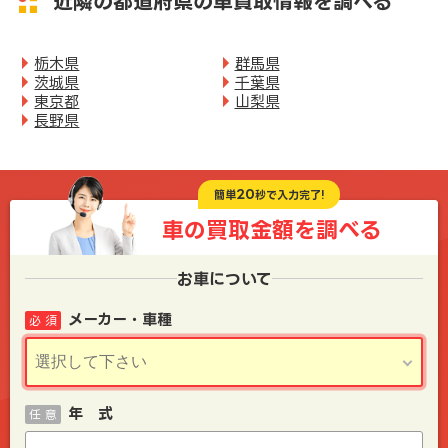
近隣の都道府県の車買取情報を調べる
栃木県
群馬県
茨城県
千葉県
東京都
山梨県
長野県
20
簡単
秒で入力完了!
車の買取金額を
調べる
お車について
メーカー・車種
必 須
年 式
任 意