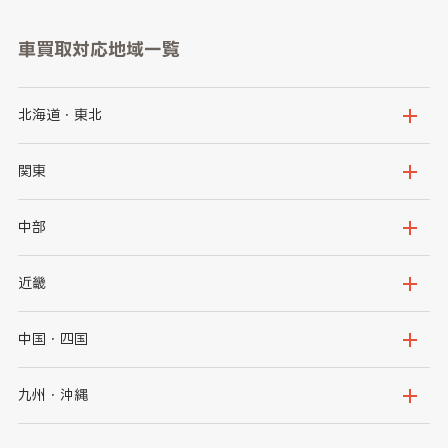
車買取対応地域一覧
北海道・東北
北海道
青森県
関東
岩手県
宮城県
茨城県
栃木県
中部
秋田県
山形県
群馬県
埼玉県
新潟県
富山県
近畿
福島県
千葉県
東京都
石川県
福井県
大阪府
兵庫県
中国・四国
神奈川県
山梨県
長野県
京都府
滋賀県
鳥取県
島根県
九州・沖縄
岐阜県
静岡県
奈良県
三重県
岡山県
広島県