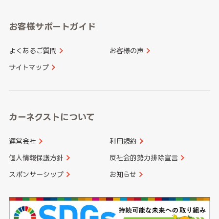
福岡県
佐賀県
愛知県
和歌山県
お客様サポートガイド
山口県
徳島県
長崎県
熊本県
よくあるご質問
お客様の声
香川県
愛媛県
大分県
宮崎県
サイトマップ
高知県
鹿児島県
沖縄県
カーネクストについて
運営会社
利用規約
個人情報保護方針
反社会的勢力排除宣言
スポンサーシップ
お知らせ