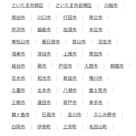
さいたま市緑区
さいたま市岩槻区
川越市
熊谷市
川口市
行田市
秩父市
所沢市
飯能市
加須市
本庄市
東松山市
春日部市
狭山市
羽生市
鴻巣市
深谷市
上尾市
草加市
越谷市
蕨市
戸田市
入間市
朝霞市
志木市
和光市
新座市
桶川市
久喜市
北本市
八潮市
富士見市
三郷市
蓮田市
坂戸市
幸手市
鶴ヶ島市
日高市
吉川市
ふじみ野市
白岡市
伊奈町
三芳町
毛呂山町