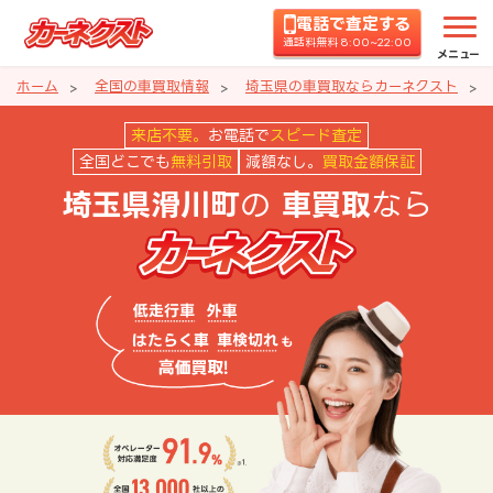
電話で査定する
通話料無料 8:00~22:00
メニュー
ホーム
全国の車買取情報
埼玉県の車買取ならカーネクスト
埼玉県滑川町の車買取ならカーネ
来店不要。
お電話で
スピード査定
全国どこでも
無料引取
減額なし。
買取金額保証
の
なら
埼玉県滑川町
車買取