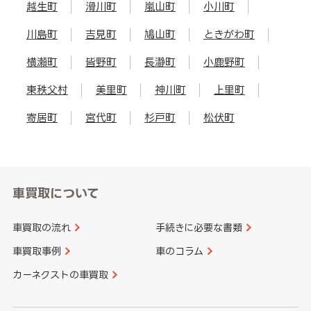
越生町
滑川町
嵐山町
小川町
川島町
吉見町
鳩山町
ときがわ町
横瀬町
皆野町
長瀞町
小鹿野町
東秩父村
美里町
神川町
上里町
寄居町
宮代町
杉戸町
松伏町
車買取について
車買取の流れ
手続きに必要な書類
車買取事例
車のコラム
カーネクストの車買取