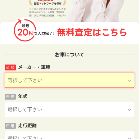
お車について
メーカー・車種
必 須
年式
任 意
走行距離
任 意