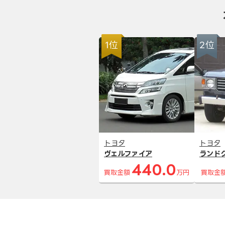
1位
2位
トヨタ
トヨタ
ヴェルファイア
ランド
440.0
買取金額
万円
買取金