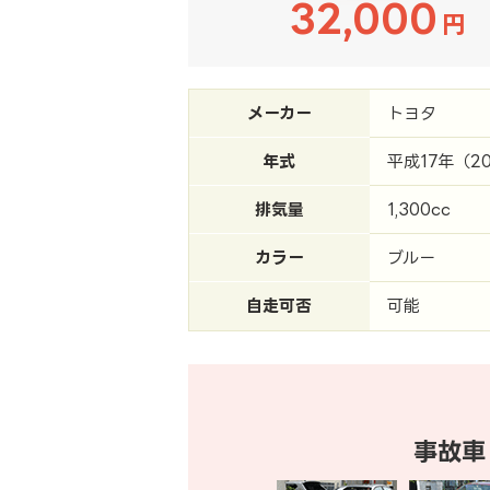
32,000
円
メーカー
トヨタ
年式
平成17年（2
排気量
1,300cc
カラー
ブルー
自走可否
可能
事故車