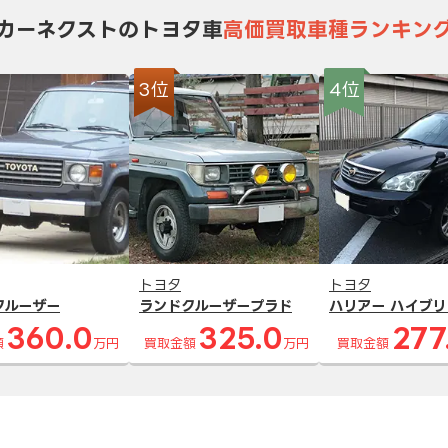
カーネクストのトヨタ車
高価買取車種ランキン
3位
4位
トヨタ
トヨタ
クルーザー
ランドクルーザープラド
ハリアー ハイブリ
360.0
325.0
277
額
万円
買取金額
万円
買取金額