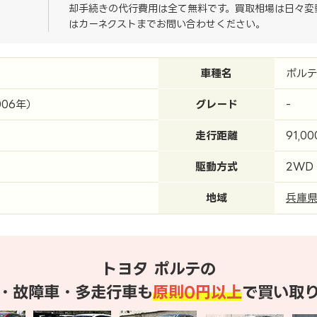
却手続きの代行費用は全て無料です。買取相場は日々変
はカーネクストまでお問い合わせください。
車種名
ポル
006年）
グレード
-
走行距離
91,0
駆動方式
2WD
地域
兵庫
トヨタ ポルテの
・故障車・多走行車も
原則0円以上
で買い取