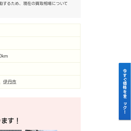
動するため、現在の買取相場について
テ
00km
今すぐ価格をチェック！
県
伊丹市
ります！