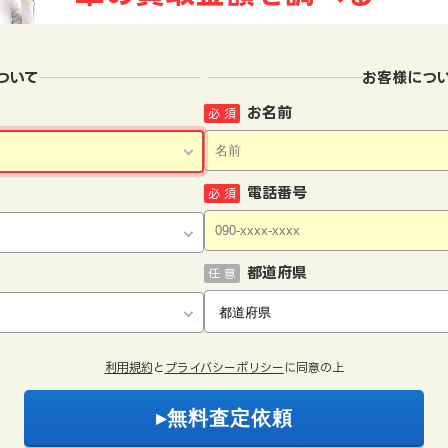
ついて
お客様につ
お名前
必 須
電話番号
必 須
都道府県
任 意
利用規約
と
プライバシーポリシー
に同意の上