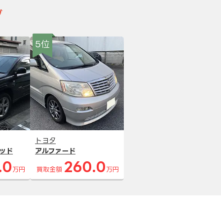
グ
5位
トヨタ
ッド
アルファード
.0
260.0
万円
買取金額
万円