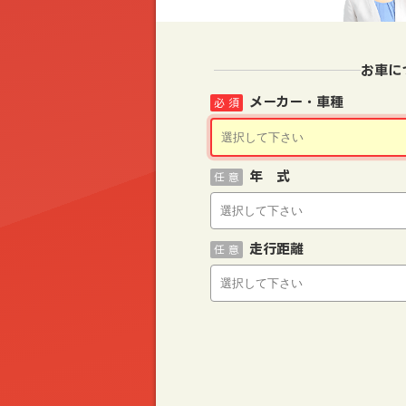
お車に
メーカー・車種
必 須
年 式
任 意
走行距離
任 意