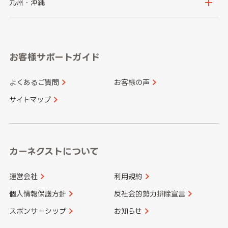
京都府
滋賀県
鳥取県
島根県
九州・沖縄
岐阜県
静岡県
奈良県
三重県
岡山県
広島県
福岡県
佐賀県
愛知県
和歌山県
お客様サポートガイド
山口県
徳島県
長崎県
熊本県
よくあるご質問
お客様の声
香川県
愛媛県
大分県
宮崎県
サイトマップ
高知県
鹿児島県
沖縄県
カーネクストについて
運営会社
利用規約
個人情報保護方針
反社会的勢力排除宣言
スポンサーシップ
お知らせ