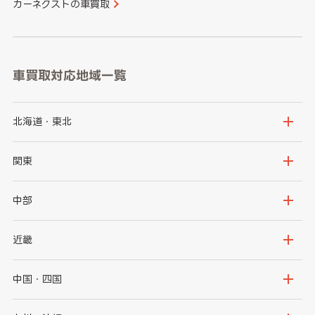
カーネクストの車買取
車買取対応地域一覧
北海道・東北
北海道
青森県
関東
岩手県
宮城県
茨城県
栃木県
中部
秋田県
山形県
群馬県
埼玉県
新潟県
富山県
近畿
福島県
千葉県
東京都
石川県
福井県
大阪府
兵庫県
中国・四国
神奈川県
山梨県
長野県