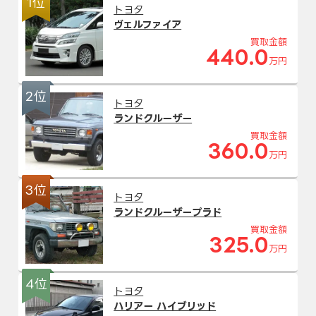
1位
トヨタ
ヴェルファイア
買取金額
440.0
万円
2位
トヨタ
ランドクルーザー
買取金額
360.0
万円
3位
トヨタ
ランドクルーザープラド
買取金額
325.0
万円
4位
トヨタ
ハリアー ハイブリッド