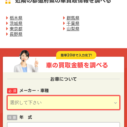
近隣の都道府県の車買取情報を調べる
栃木県
群馬県
茨城県
千葉県
東京都
山梨県
長野県
20
簡単
秒で入力完了!
車の買取金額を
調べる
お車について
メーカー・車種
必 須
年 式
任 意