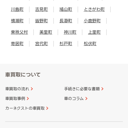
川島町
吉見町
鳩山町
ときがわ町
横瀬町
皆野町
長瀞町
小鹿野町
東秩父村
美里町
神川町
上里町
寄居町
宮代町
杉戸町
松伏町
車買取について
車買取の流れ
手続きに必要な書類
車買取事例
車のコラム
カーネクストの車買取