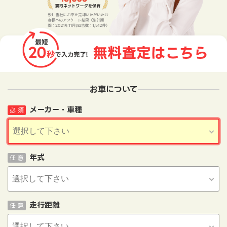
お車について
メーカー・車種
必 須
年式
任 意
走行距離
任 意