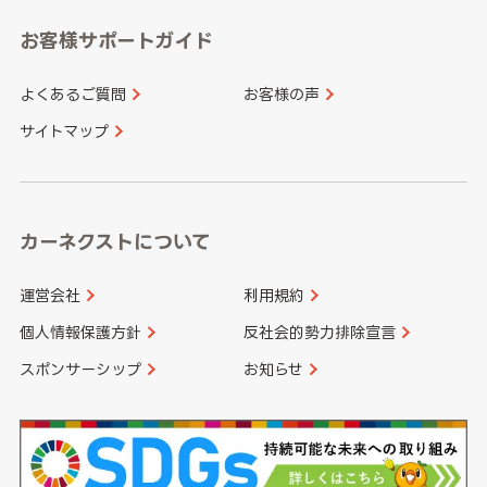
愛知県
和歌山県
お客様サポートガイド
山口県
徳島県
長崎県
熊本県
よくあるご質問
お客様の声
香川県
愛媛県
大分県
宮崎県
サイトマップ
高知県
鹿児島県
沖縄県
カーネクストについて
運営会社
利用規約
個人情報保護方針
反社会的勢力排除宣言
スポンサーシップ
お知らせ