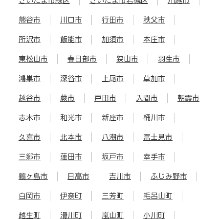
さいたま市緑区
さいたま市岩槻区
川越市
熊谷市
川口市
行田市
秩父市
所沢市
飯能市
加須市
本庄市
東松山市
春日部市
狭山市
羽生市
鴻巣市
深谷市
上尾市
草加市
越谷市
蕨市
戸田市
入間市
朝霞市
志木市
和光市
新座市
桶川市
久喜市
北本市
八潮市
富士見市
三郷市
蓮田市
坂戸市
幸手市
鶴ヶ島市
日高市
吉川市
ふじみ野市
白岡市
伊奈町
三芳町
毛呂山町
越生町
滑川町
嵐山町
小川町