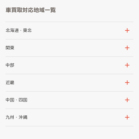
車買取対応地域一覧
北海道・東北
北海道
青森県
関東
岩手県
宮城県
茨城県
栃木県
中部
秋田県
山形県
群馬県
埼玉県
新潟県
富山県
近畿
福島県
千葉県
東京都
石川県
福井県
大阪府
兵庫県
中国・四国
神奈川県
山梨県
長野県
京都府
滋賀県
鳥取県
島根県
九州・沖縄
岐阜県
静岡県
奈良県
三重県
岡山県
広島県
福岡県
佐賀県