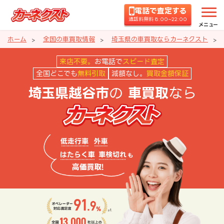
電話で査定する
通話料無料 8:00~22:00
メニュー
ホーム
全国の車買取情報
埼玉県の車買取ならカーネクスト
埼玉県越谷市の車買取ならカーネ
来店不要。
お電話で
スピード査定
全国どこでも
無料引取
減額なし。
買取金額保証
の
なら
埼玉県越谷市
車買取