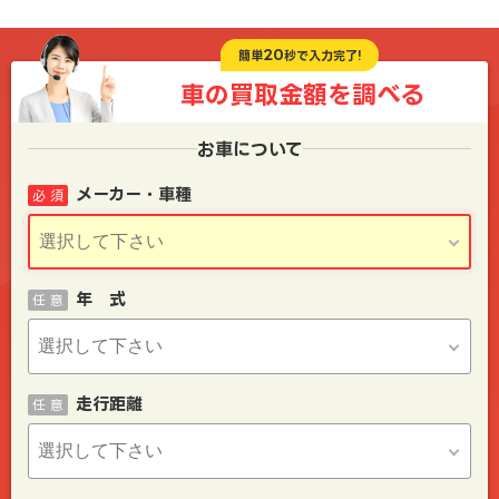
20
簡単
秒で入力完了!
車の買取金額を
調べる
お車について
メーカー・車種
必 須
年 式
任 意
走行距離
任 意