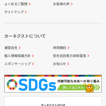
よくあるご質問
お客様の声
香川県
愛媛県
大分県
宮崎県
サイトマップ
高知県
鹿児島県
沖縄県
カーネクストについて
運営会社
利用規約
個人情報保護方針
反社会的勢力排除宣言
スポンサーシップ
お知らせ