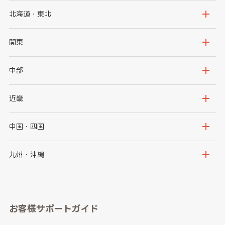
北海道・東北
北海道
青森県
関東
岩手県
宮城県
茨城県
栃木県
中部
秋田県
山形県
群馬県
埼玉県
新潟県
富山県
近畿
福島県
千葉県
東京都
石川県
福井県
大阪府
兵庫県
中国・四国
神奈川県
山梨県
長野県
京都府
滋賀県
鳥取県
島根県
九州・沖縄
岐阜県
静岡県
奈良県
三重県
岡山県
広島県
福岡県
佐賀県
愛知県
和歌山県
お客様サポートガイド
山口県
徳島県
長崎県
熊本県