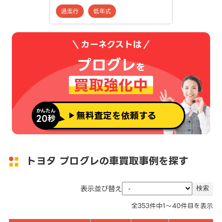
過走行
低年式
カーネクストは
プログレ
を
買取強化中
かんたん
無料査定を依頼する
20秒
トヨタ プログレの車買取事例を探す
表示並び替え
全
353
件中
1～40
件目を表示