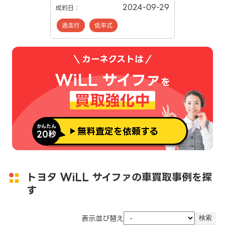
2024-09-29
成約日：
過走行
低年式
カーネクストは
WiLL サイファ
を
買取強化中
かんたん
無料査定を依頼する
20秒
トヨタ WiLL サイファの車買取事例を探
す
表示並び替え