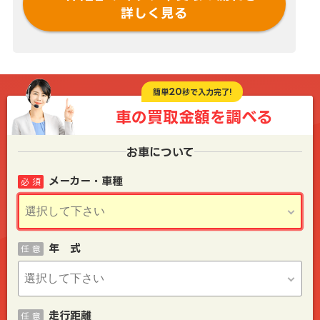
詳しく見る
20
簡単
秒で入力完了!
車の買取金額を
調べる
お車について
メーカー・車種
必 須
年 式
任 意
走行距離
任 意