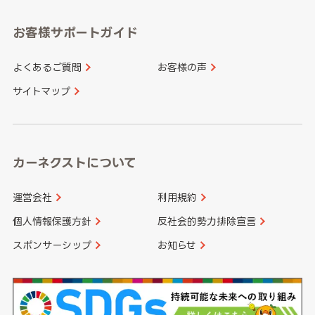
愛知県
和歌山県
お客様サポートガイド
山口県
徳島県
長崎県
熊本県
よくあるご質問
お客様の声
香川県
愛媛県
大分県
宮崎県
サイトマップ
高知県
鹿児島県
沖縄県
カーネクストについて
運営会社
利用規約
個人情報保護方針
反社会的勢力排除宣言
スポンサーシップ
お知らせ