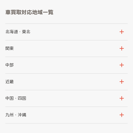
車買取対応地域一覧
北海道・東北
北海道
青森県
関東
岩手県
宮城県
茨城県
栃木県
中部
秋田県
山形県
群馬県
埼玉県
新潟県
富山県
近畿
福島県
千葉県
東京都
石川県
福井県
大阪府
兵庫県
中国・四国
神奈川県
山梨県
長野県
京都府
滋賀県
鳥取県
島根県
九州・沖縄
岐阜県
静岡県
奈良県
三重県
岡山県
広島県
福岡県
佐賀県