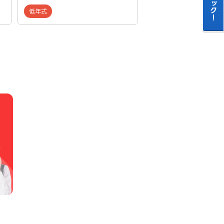
走行距離：
1
低年式
買取地域：
成約日：
20
過走行
低年式