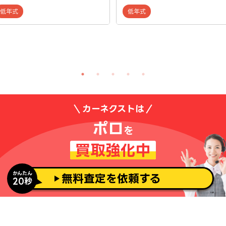
低年式
低年式
カーネクストは
ポロ
を
買取強化中
かんたん
無料査定を依頼する
20秒