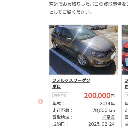
直近でお買取りしたポロの買取事例を
としてご覧ください。
フォルクスワーゲン
ポロ
200,000
買取金額
円
スワーゲン
年式：
2014年
走行距離：
78,000 km
40,000
円
買取地域：
千葉県
2010年
成約日：
2025-02-24