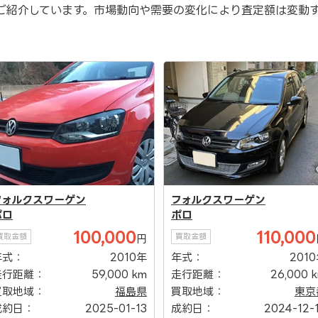
ご紹介しています。市場動向や需要の変化により査定額は変動
フォルクスワーゲン
フォルクスワーゲン
ポロ
ポロ
100,000
110,000
買取金額
買取金額
円
年式：
2010年
年式：
201
走行距離：
59,000 km
走行距離：
26,000 
買取地域：
福島県
買取地域：
東京
成約日：
2025-01-13
成約日：
2024-12-