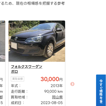
するため、現在の相場感を把握する参考
フォルクスワーゲン
ポロ
30,000
買取金額
円
円
今すぐ価格をチェック！
フォルクスワーゲン
0年
年式：
2013年
ポロ
km
走行距離：
90,000 km
4
買取金額
都
買取地域：
岡山県
年式：
15
成約日：
2023-08-05