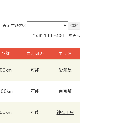
表示並び替え
全
681
件中
1～40
件目を表示
行距離
自走可否
エリア
000km
可能
愛知県
400km
可能
東京都
000km
可能
神奈川県