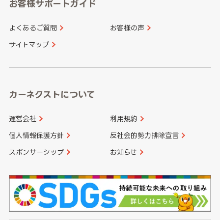
和歌山県
お客様サポートガイド
山口県
徳島県
長崎県
熊本県
よくあるご質問
お客様の声
香川県
愛媛県
大分県
宮崎県
サイトマップ
高知県
鹿児島県
沖縄県
カーネクストについて
運営会社
利用規約
個人情報保護方針
反社会的勢力排除宣言
スポンサーシップ
お知らせ