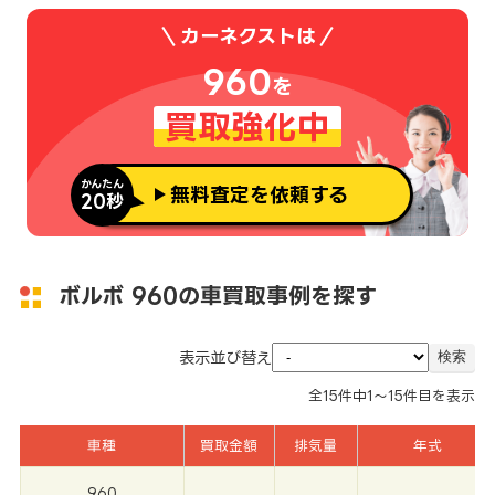
カーネクストは
960
を
買取強化中
かんたん
無料査定を依頼する
20秒
ボルボ 960の車買取事例を探す
表示並び替え
全
15
件中
1～15
件目を表示
車種
買取金額
排気量
年式
960