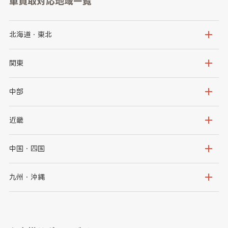
車買取対応地域一覧
北海道・東北
北海道
青森県
関東
岩手県
宮城県
茨城県
栃木県
中部
秋田県
山形県
群馬県
埼玉県
新潟県
富山県
近畿
福島県
千葉県
東京都
石川県
福井県
大阪府
兵庫県
中国・四国
神奈川県
山梨県
長野県
京都府
滋賀県
鳥取県
島根県
九州・沖縄
岐阜県
静岡県
奈良県
三重県
岡山県
広島県
福岡県
佐賀県
愛知県