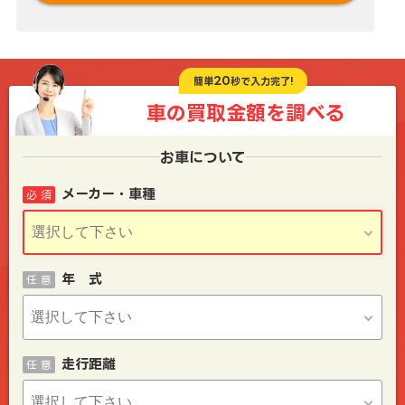
20
簡単
秒で入力完了!
車の買取金額を
調べる
お車について
メーカー・車種
必 須
年 式
任 意
走行距離
任 意