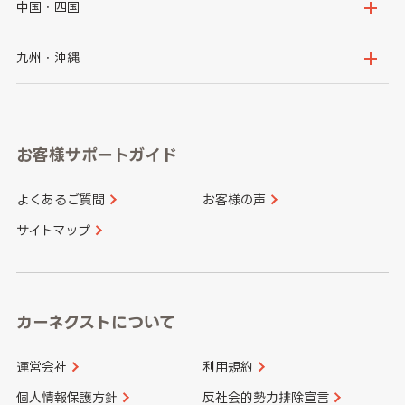
千葉県
東京都
石川県
福井県
大阪府
兵庫県
中国・四国
神奈川県
山梨県
長野県
京都府
滋賀県
鳥取県
島根県
九州・沖縄
岐阜県
静岡県
奈良県
三重県
岡山県
広島県
福岡県
佐賀県
愛知県
和歌山県
お客様サポートガイド
山口県
徳島県
長崎県
熊本県
よくあるご質問
お客様の声
香川県
愛媛県
大分県
宮崎県
サイトマップ
高知県
鹿児島県
沖縄県
カーネクストについて
運営会社
利用規約
個人情報保護方針
反社会的勢力排除宣言