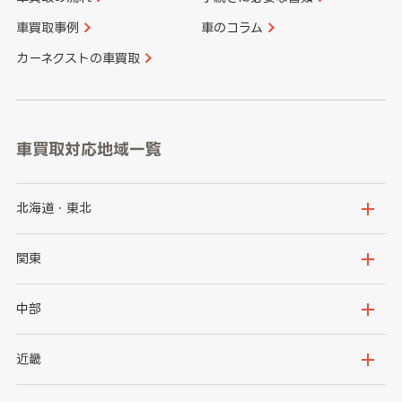
車買取事例
車のコラム
カーネクストの車買取
車買取対応地域一覧
北海道・東北
北海道
青森県
関東
岩手県
宮城県
茨城県
栃木県
中部
秋田県
山形県
群馬県
埼玉県
新潟県
富山県
近畿
福島県