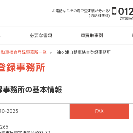
01
お電話ならその場で査定額が分かる!
(通話料無料)
【営業時間
れ
必要な書類
車買取事例
自動車検査登録事務所一覧
袖ヶ浦自動車検査登録事務所
登録事務所
録事務所の基本情報
40-2025
FAX
265
ｹ浦市長浦字拓弐号580-77