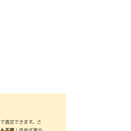
で査定できます。さ
出も不要
！低年式車や