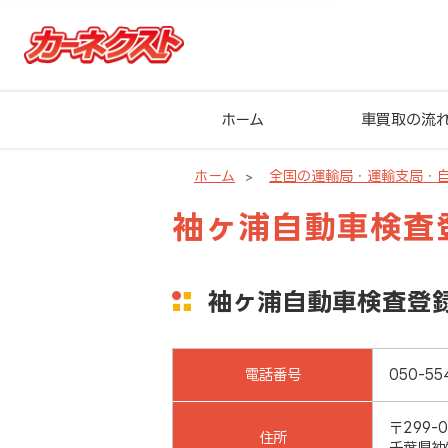
ホーム
車買取の流
ホーム
全国の運輸局・運輸支局・
袖ヶ浦自動車検査
袖ヶ浦自動車検査登
電話番号
050-55
〒299-0
住所
千葉県袖