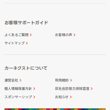
岐阜県
静岡県
奈良県
三重県
岡山県
広島県
福岡県
佐賀県
愛知県
和歌山県
お客様サポートガイド
山口県
徳島県
長崎県
熊本県
よくあるご質問
お客様の声
香川県
愛媛県
大分県
宮崎県
サイトマップ
高知県
鹿児島県
沖縄県
カーネクストについて
運営会社
利用規約
個人情報保護方針
反社会的勢力排除宣言
スポンサーシップ
お知らせ