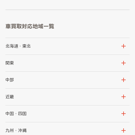
車買取対応地域一覧
北海道・東北
北海道
青森県
関東
岩手県
宮城県
茨城県
栃木県
中部
秋田県
山形県
群馬県
埼玉県
新潟県
富山県
近畿
福島県
千葉県
東京都
石川県
福井県
大阪府
兵庫県
中国・四国
神奈川県
山梨県
長野県
京都府
滋賀県
鳥取県
島根県
九州・沖縄