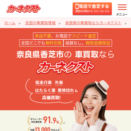
電話で査定する
通話料無料 8:00~22:00
メニュー
ホーム
全国の車買取情報
奈良県の車買取ならカーネクスト
奈良県香芝市の車買取ならカーネ
来店不要。
お電話で
スピード査定
全国どこでも
無料引取
減額なし。
買取金額保証
の
なら
奈良県香芝市
車買取