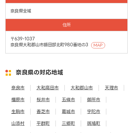
奈良県全域
住所
〒639-1037
奈良県大和郡山市額田部北町980番地の3
MAP
奈良県の対応地域
奈良市
大和高田市
大和郡山市
天理市
橿原市
桜井市
五條市
御所市
生駒市
香芝市
葛城市
宇陀市
山添村
平群町
三郷町
斑鳩町