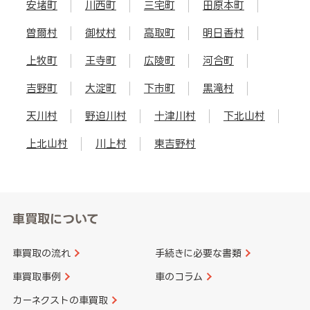
安堵町
川西町
三宅町
田原本町
曽爾村
御杖村
高取町
明日香村
上牧町
王寺町
広陵町
河合町
吉野町
大淀町
下市町
黒滝村
天川村
野迫川村
十津川村
下北山村
上北山村
川上村
東吉野村
車買取について
車買取の流れ
手続きに必要な書類
車買取事例
車のコラム
カーネクストの車買取