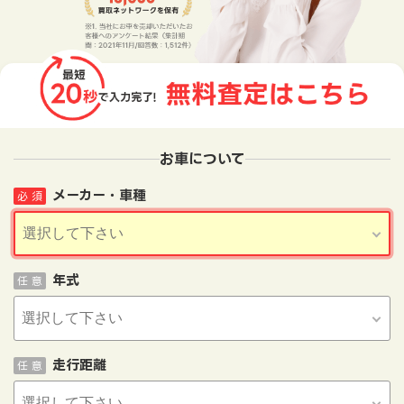
お車について
メーカー・車種
必 須
年式
任 意
走行距離
任 意