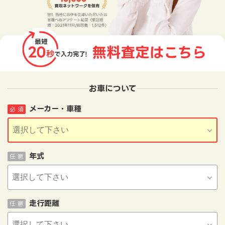
お車について
メーカー・車種
必 須
年式
任 意
走行距離
任 意