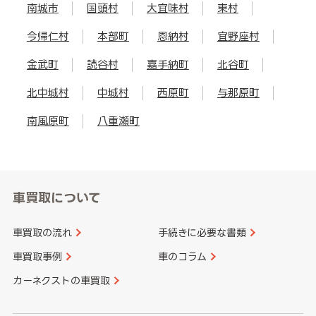
南城市
国頭村
大宜味村
東村
今帰仁村
本部町
恩納村
宜野座村
金武町
読谷村
嘉手納町
北谷町
北中城村
中城村
西原町
与那原町
南風原町
八重瀬町
車買取について
車買取の流れ
手続きに必要な書類
車買取事例
車のコラム
カーネクストの車買取