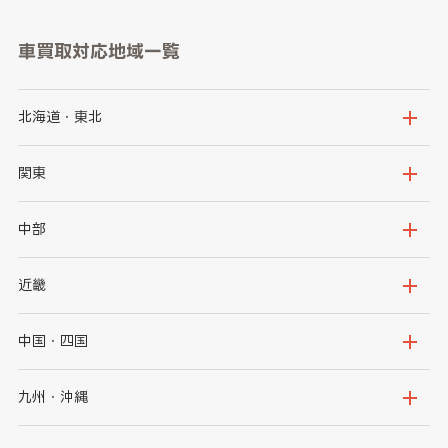
車買取対応地域一覧
北海道・東北
北海道
青森県
関東
岩手県
宮城県
茨城県
栃木県
中部
秋田県
山形県
群馬県
埼玉県
新潟県
富山県
近畿
福島県
千葉県
東京都
石川県
福井県
大阪府
兵庫県
中国・四国
神奈川県
山梨県
長野県
京都府
滋賀県
鳥取県
島根県
九州・沖縄
岐阜県
静岡県
奈良県
三重県