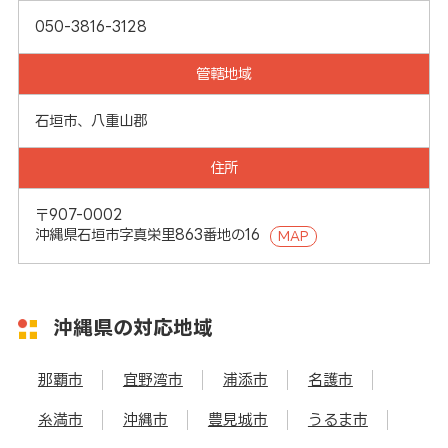
050-3816-3128
管轄地域
石垣市、八重山郡
住所
〒907-0002
沖縄県石垣市字真栄里863番地の16
MAP
沖縄県の対応地域
那覇市
宜野湾市
浦添市
名護市
糸満市
沖縄市
豊見城市
うるま市