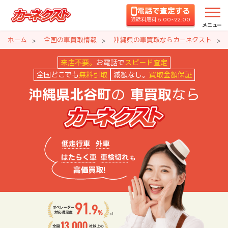
電話で査定する
通話料無料 8:00~22:00
メニュー
ホーム
全国の車買取情報
沖縄県の車買取ならカーネクスト
沖縄県北谷町の車買取ならカーネ
来店不要。
お電話で
スピード査定
全国どこでも
無料引取
減額なし。
買取金額保証
の
なら
沖縄県北谷町
車買取