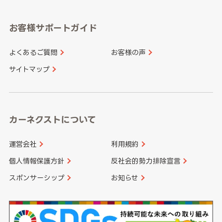
岡山県
広島県
福岡県
佐賀県
愛知県
和歌山県
お客様サポートガイド
山口県
徳島県
長崎県
熊本県
よくあるご質問
お客様の声
香川県
愛媛県
大分県
宮崎県
サイトマップ
高知県
鹿児島県
沖縄県
カーネクストについて
運営会社
利用規約
個人情報保護方針
反社会的勢力排除宣言
スポンサーシップ
お知らせ