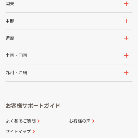
北海道
青森県
関東
岩手県
宮城県
茨城県
栃木県
中部
秋田県
山形県
群馬県
埼玉県
新潟県
富山県
近畿
福島県
千葉県
東京都
石川県
福井県
大阪府
兵庫県
中国・四国
神奈川県
山梨県
長野県
京都府
滋賀県
鳥取県
島根県
九州・沖縄
岐阜県
静岡県
奈良県
三重県
岡山県
広島県
福岡県
佐賀県
愛知県
和歌山県
お客様サポートガイド
山口県
徳島県
長崎県
熊本県
よくあるご質問
お客様の声
香川県
愛媛県
大分県
宮崎県
サイトマップ
高知県