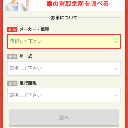
車の買取金額を
調べる
お車について
メーカー・車種
必 須
年 式
任 意
走行距離
任 意
次へ