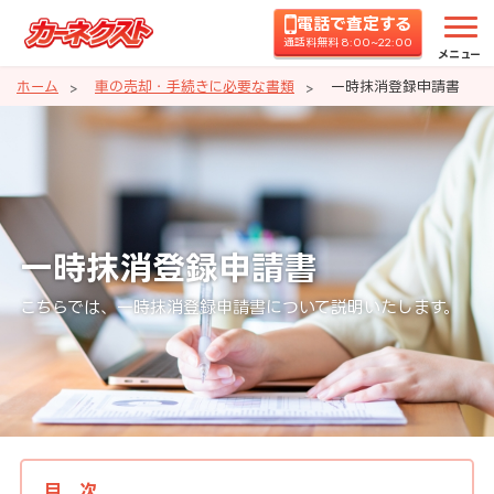
電話で査定する
通話料無料 8:00~22:00
メニュー
ホーム
車の売却・手続きに必要な書類
一時抹消登録申請書
一時抹消登録申請書
こちらでは、一時抹消登録申請書について説明いたします。
目次