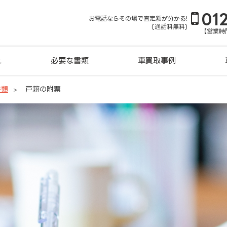
01
お電話ならその場で査定額が分かる!
(通話料無料)
【営業時間
れ
必要な書類
車買取事例
書類
戸籍の附票