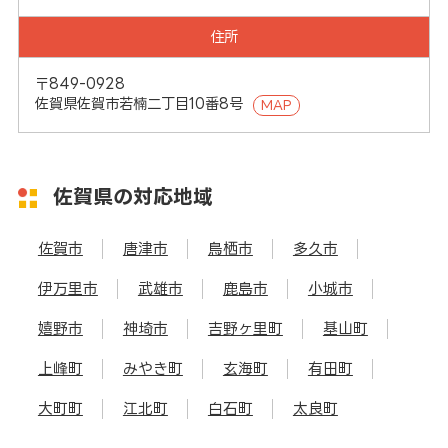
住所
〒849-0928
佐賀県佐賀市若楠二丁目10番8号
MAP
佐賀県の対応地域
佐賀市
唐津市
鳥栖市
多久市
伊万里市
武雄市
鹿島市
小城市
嬉野市
神埼市
吉野ヶ里町
基山町
上峰町
みやき町
玄海町
有田町
大町町
江北町
白石町
太良町