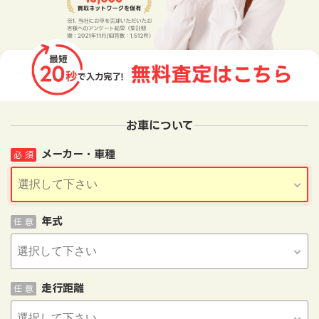
お車について
メーカー・車種
必 須
年式
任 意
走行距離
任 意