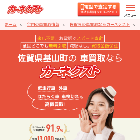
電話で査定する
通話料無料 8:00~22:00
メニュー
ホーム
全国の車買取情報
佐賀県の車買取ならカーネクスト
佐賀県基山町の車買取ならカーネ
来店不要。
お電話で
スピード査定
全国どこでも
無料引取
減額なし。
買取金額保証
の
なら
佐賀県基山町
車買取