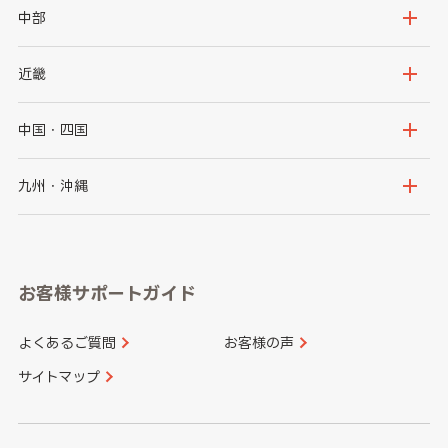
岩手県
宮城県
茨城県
栃木県
中部
秋田県
山形県
群馬県
埼玉県
新潟県
富山県
近畿
福島県
千葉県
東京都
石川県
福井県
大阪府
兵庫県
中国・四国
神奈川県
山梨県
長野県
京都府
滋賀県
鳥取県
島根県
九州・沖縄
岐阜県
静岡県
奈良県
三重県
岡山県
広島県
福岡県
佐賀県
愛知県
和歌山県
お客様サポートガイド
山口県
徳島県
長崎県
熊本県
よくあるご質問
お客様の声
香川県
愛媛県
大分県
宮崎県
サイトマップ
高知県
鹿児島県
沖縄県