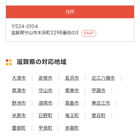
住所
〒524-0104
滋賀県守山市木浜町2298番地の3
MAP
滋賀県の対応地域
大津市
彦根市
長浜市
近江八幡市
草津市
守山市
栗東市
甲賀市
野洲市
湖南市
高島市
東近江市
米原市
日野町
竜王町
愛荘町
豊郷町
甲良町
多賀町