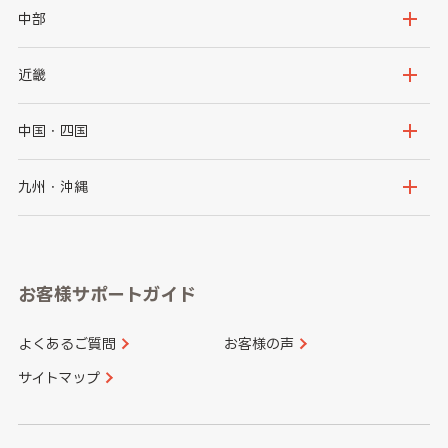
岩手県
宮城県
茨城県
栃木県
中部
秋田県
山形県
群馬県
埼玉県
新潟県
富山県
近畿
福島県
千葉県
東京都
石川県
福井県
大阪府
兵庫県
中国・四国
神奈川県
山梨県
長野県
京都府
滋賀県
鳥取県
島根県
九州・沖縄
岐阜県
静岡県
奈良県
三重県
岡山県
広島県
福岡県
佐賀県
愛知県
和歌山県
お客様サポートガイド
山口県
徳島県
長崎県
熊本県
よくあるご質問
お客様の声
香川県
愛媛県
大分県
宮崎県
サイトマップ
高知県
鹿児島県
沖縄県