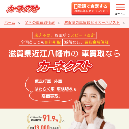
電話で査定する
通話料無料 8:00~22:00
メニュー
ホーム
全国の車買取情報
滋賀県の車買取ならカーネクスト
滋賀県近江八幡市の車買取ならカ
来店不要。
お電話で
スピード査定
全国どこでも
無料引取
減額なし。
買取金額保証
の
なら
滋賀県近江八幡市
車買取