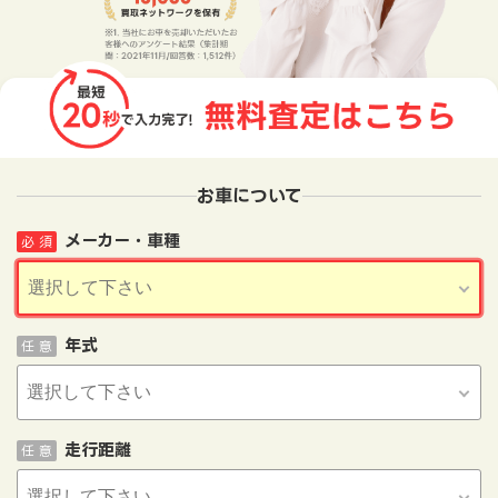
お車について
メーカー・車種
必 須
年式
任 意
走行距離
任 意