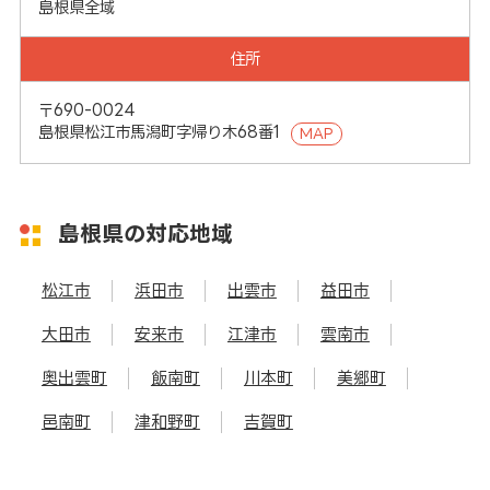
島根県全域
住所
〒690-0024
島根県松江市馬潟町字帰り木68番1
MAP
島根県の対応地域
松江市
浜田市
出雲市
益田市
大田市
安来市
江津市
雲南市
奥出雲町
飯南町
川本町
美郷町
邑南町
津和野町
吉賀町