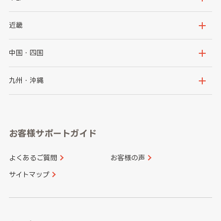
秋田県
山形県
群馬県
埼玉県
新潟県
富山県
近畿
福島県
千葉県
東京都
石川県
福井県
大阪府
兵庫県
中国・四国
神奈川県
山梨県
長野県
京都府
滋賀県
鳥取県
島根県
九州・沖縄
岐阜県
静岡県
奈良県
三重県
岡山県
広島県
福岡県
佐賀県
愛知県
和歌山県
お客様サポートガイド
山口県
徳島県
長崎県
熊本県
よくあるご質問
お客様の声
香川県
愛媛県
大分県
宮崎県
サイトマップ
高知県
鹿児島県
沖縄県