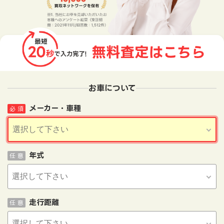
お車について
メーカー・車種
必 須
年式
任 意
走行距離
任 意