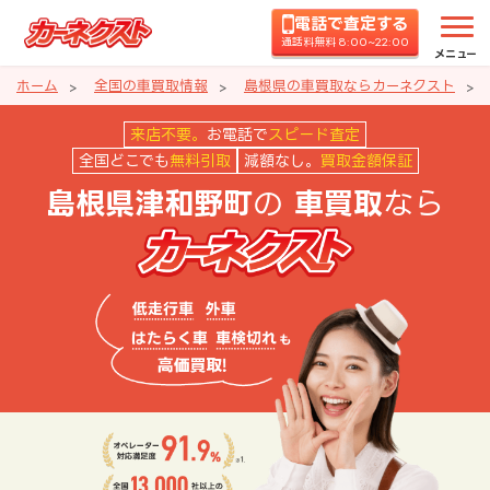
電話で査定する
通話料無料 8:00~22:00
メニュー
ホーム
全国の車買取情報
島根県の車買取ならカーネクスト
島根県津和野町の車買取ならカー
来店不要。
お電話で
スピード査定
全国どこでも
無料引取
減額なし。
買取金額保証
の
なら
島根県津和野町
車買取