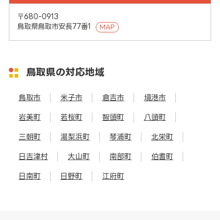
〒680-0913
鳥取県鳥取市安長77番1
MAP
鳥取県の対応地域
鳥取市
米子市
倉吉市
境港市
岩美町
若桜町
智頭町
八頭町
三朝町
湯梨浜町
琴浦町
北栄町
日吉津村
大山町
南部町
伯耆町
日南町
日野町
江府町