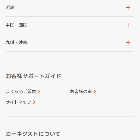
秋田県
山形県
群馬県
埼玉県
新潟県
富山県
近畿
福島県
千葉県
東京都
石川県
福井県
大阪府
兵庫県
中国・四国
神奈川県
山梨県
長野県
京都府
滋賀県
鳥取県
島根県
九州・沖縄
岐阜県
静岡県
奈良県
三重県
岡山県
広島県
福岡県
佐賀県
愛知県
和歌山県
お客様サポートガイド
山口県
徳島県
長崎県
熊本県
よくあるご質問
お客様の声
香川県
愛媛県
大分県
宮崎県
サイトマップ
高知県
鹿児島県
沖縄県
カーネクストについて