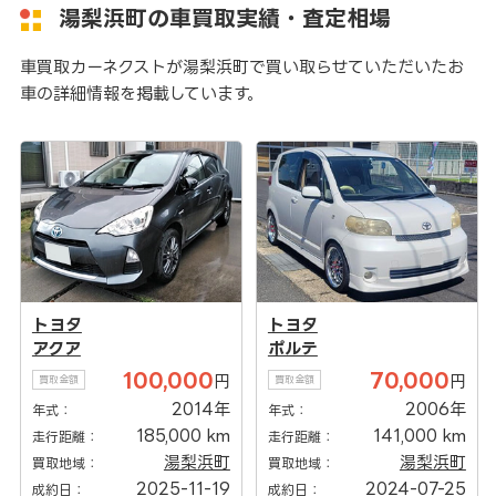
湯梨浜町の車買取実績・査定相場
車買取カーネクストが湯梨浜町で買い取らせていただいたお
車の詳細情報を掲載しています。
トヨタ
トヨタ
アクア
ポルテ
100,000
70,000
円
円
買取金額
買取金額
2014年
2006年
年式：
年式：
185,000 km
141,000 km
走行距離：
走行距離：
湯梨浜町
湯梨浜町
買取地域：
買取地域：
2025-11-19
2024-07-25
成約日：
成約日：