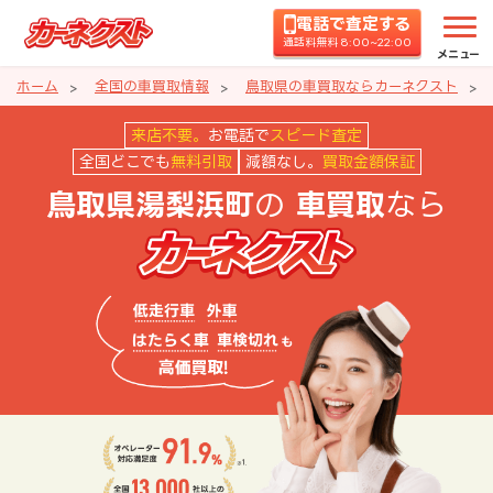
電話で査定する
通話料無料 8:00~22:00
メニュー
ホーム
全国の車買取情報
鳥取県の車買取ならカーネクスト
鳥取県湯梨浜町の車買取ならカー
来店不要。
お電話で
スピード査定
全国どこでも
無料引取
減額なし。
買取金額保証
の
なら
鳥取県湯梨浜町
車買取