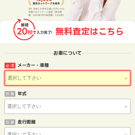
お車について
メーカー・車種
必 須
年式
任 意
走行距離
任 意