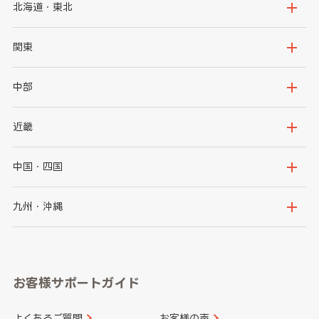
北海道・東北
北海道
青森県
関東
岩手県
宮城県
茨城県
栃木県
中部
秋田県
山形県
群馬県
埼玉県
新潟県
富山県
近畿
福島県
千葉県
東京都
石川県
福井県
大阪府
兵庫県
中国・四国
神奈川県
山梨県
長野県
京都府
滋賀県
鳥取県
島根県
九州・沖縄
岐阜県
静岡県
奈良県
三重県
岡山県
広島県
福岡県
佐賀県
愛知県
和歌山県
お客様サポートガイド
山口県
徳島県
長崎県
熊本県
よくあるご質問
お客様の声
香川県
愛媛県