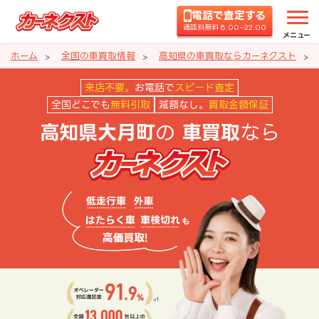
電話で査定する
通話料無料 8:00~22:00
メニュー
ホーム
全国の車買取情報
高知県の車買取ならカーネクスト
高知県大月町の車買取ならカーネ
来店不要。
お電話で
スピード査定
全国どこでも
無料引取
減額なし。
買取金額保証
の
なら
高知県大月町
車買取