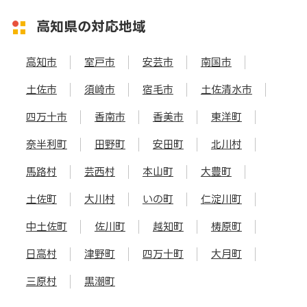
高知県の対応地域
高知市
室戸市
安芸市
南国市
土佐市
須崎市
宿毛市
土佐清水市
四万十市
香南市
香美市
東洋町
奈半利町
田野町
安田町
北川村
馬路村
芸西村
本山町
大豊町
土佐町
大川村
いの町
仁淀川町
中土佐町
佐川町
越知町
梼原町
日高村
津野町
四万十町
大月町
三原村
黒潮町