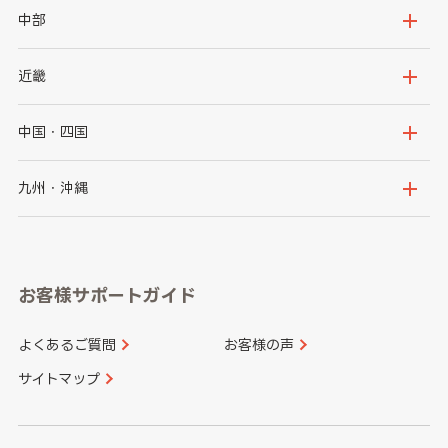
岩手県
宮城県
茨城県
栃木県
中部
秋田県
山形県
群馬県
埼玉県
新潟県
富山県
近畿
福島県
千葉県
東京都
石川県
福井県
大阪府
兵庫県
中国・四国
神奈川県
山梨県
長野県
京都府
滋賀県
鳥取県
島根県
九州・沖縄
岐阜県
静岡県
奈良県
三重県
岡山県
広島県
福岡県
佐賀県
愛知県
和歌山県
お客様サポートガイド
山口県
徳島県
長崎県
熊本県
よくあるご質問
お客様の声
香川県
愛媛県
大分県
宮崎県
サイトマップ
高知県
鹿児島県
沖縄県