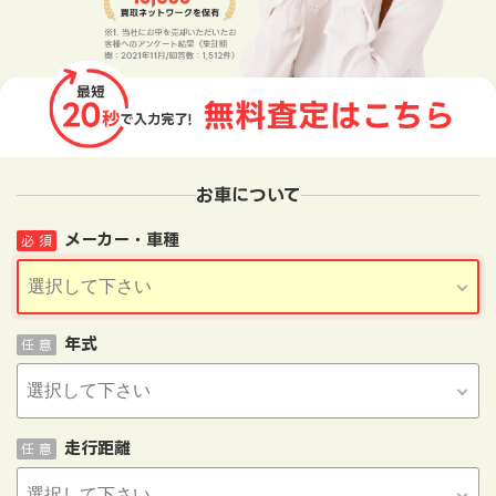
お車について
メーカー・車種
必 須
年式
任 意
走行距離
任 意