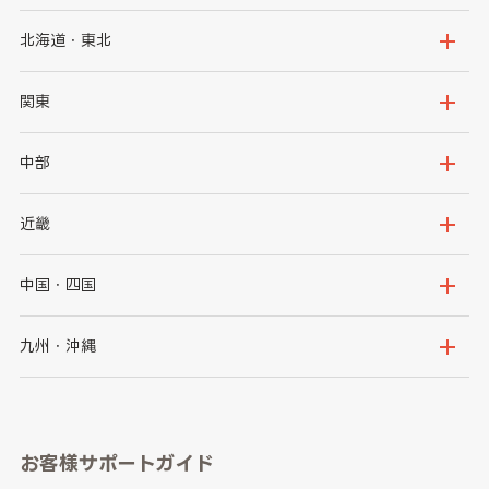
北海道・東北
北海道
青森県
関東
岩手県
宮城県
茨城県
栃木県
中部
秋田県
山形県
群馬県
埼玉県
新潟県
富山県
近畿
福島県
千葉県
東京都
石川県
福井県
大阪府
兵庫県
中国・四国
神奈川県
山梨県
長野県
京都府
滋賀県
鳥取県
島根県
九州・沖縄
岐阜県
静岡県
奈良県
三重県
岡山県
広島県
福岡県
佐賀県
愛知県
和歌山県
お客様サポートガイド
山口県
徳島県
長崎県
熊本県