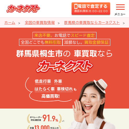
電話で査定する
通話料無料 8:00~22:00
メニュー
ホーム
全国の車買取情報
群馬県の車買取ならカーネクスト
群馬県桐生市の車買取ならカーネ
来店不要。
お電話で
スピード査定
全国どこでも
無料引取
減額なし。
買取金額保証
の
なら
群馬県桐生市
車買取