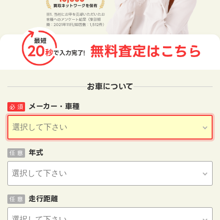
お車について
メーカー・車種
必 須
年式
任 意
走行距離
任 意