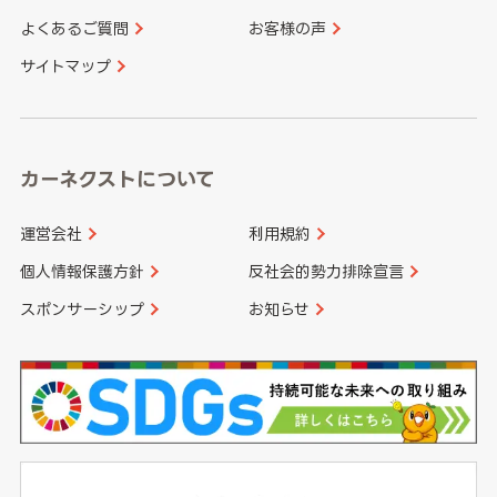
よくあるご質問
お客様の声
香川県
愛媛県
大分県
宮崎県
サイトマップ
高知県
鹿児島県
沖縄県
カーネクストについて
運営会社
利用規約
個人情報保護方針
反社会的勢力排除宣言
スポンサーシップ
お知らせ