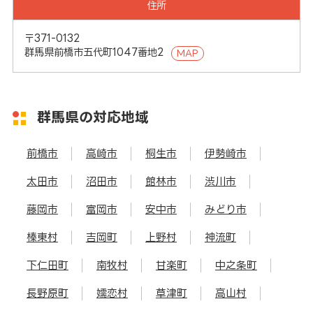
住所
〒371-0132
群馬県前橋市五代町1047番地2
MAP
群馬県の対応地域
前橋市
高崎市
桐生市
伊勢崎市
太田市
沼田市
館林市
渋川市
藤岡市
富岡市
安中市
みどり市
榛東村
吉岡町
上野村
神流町
下仁田町
南牧村
甘楽町
中之条町
長野原町
嬬恋村
草津町
高山村