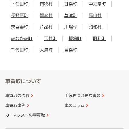
下仁田町
南牧村
甘楽町
中之条町
長野原町
嬬恋村
草津町
高山村
東吾妻町
片品村
川場村
昭和村
みなかみ町
玉村町
板倉町
明和町
千代田町
大泉町
邑楽町
車買取について
車買取の流れ
手続きに必要な書類
車買取事例
車のコラム
カーネクストの車買取