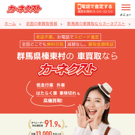
電話で査定する
通話料無料 8:00~22:00
メニュー
ホーム
全国の車買取情報
群馬県の車買取ならカーネクスト
群馬県榛東村の車買取ならカーネ
来店不要。
お電話で
スピード査定
全国どこでも
無料引取
減額なし。
買取金額保証
の
なら
群馬県榛東村
車買取