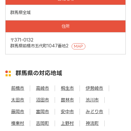
群馬県全域
住所
〒371-0132
群馬県前橋市五代町1047番地2
MAP
群馬県の対応地域
前橋市
高崎市
桐生市
伊勢崎市
太田市
沼田市
館林市
渋川市
藤岡市
富岡市
安中市
みどり市
榛東村
吉岡町
上野村
神流町