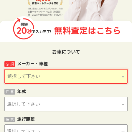
お車について
メーカー・車種
必 須
年式
任 意
走行距離
任 意