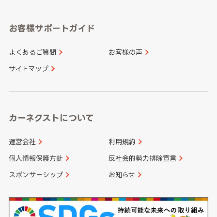
岡山県
広島県
福岡県
佐賀県
愛知県
和歌山県
お客様サポートガイド
山口県
徳島県
長崎県
熊本県
よくあるご質問
お客様の声
香川県
愛媛県
大分県
宮崎県
サイトマップ
高知県
鹿児島県
沖縄県
カーネクストについて
運営会社
利用規約
個人情報保護方針
反社会的勢力排除宣言
スポンサーシップ
お知らせ