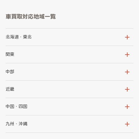
車買取対応地域一覧
北海道・東北
北海道
青森県
関東
岩手県
宮城県
茨城県
栃木県
中部
秋田県
山形県
群馬県
埼玉県
新潟県
富山県
近畿
福島県
千葉県
東京都
石川県
福井県
大阪府
兵庫県
中国・四国
神奈川県
山梨県
長野県
京都府
滋賀県
鳥取県
島根県
九州・沖縄
岐阜県
静岡県
奈良県
三重県