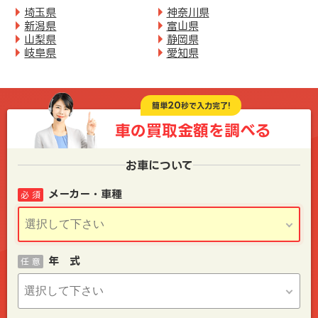
埼玉県
神奈川県
新潟県
富山県
山梨県
静岡県
岐阜県
愛知県
20
簡単
秒で入力完了!
車の買取金額を
調べる
お車について
メーカー・車種
必 須
年 式
任 意