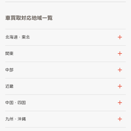
車買取対応地域一覧
北海道・東北
北海道
青森県
関東
岩手県
宮城県
茨城県
栃木県
中部
秋田県
山形県
群馬県
埼玉県
新潟県
富山県
近畿
福島県
千葉県
東京都
石川県
福井県
大阪府
兵庫県
中国・四国
神奈川県
山梨県
長野県
京都府
滋賀県
鳥取県
島根県
九州・沖縄