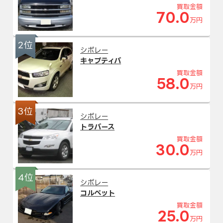
買取金額
70.0
万円
2位
シボレー
キャプティバ
買取金額
58.0
万円
3位
シボレー
トラバース
買取金額
30.0
万円
4位
シボレー
コルベット
買取金額
25.0
万円