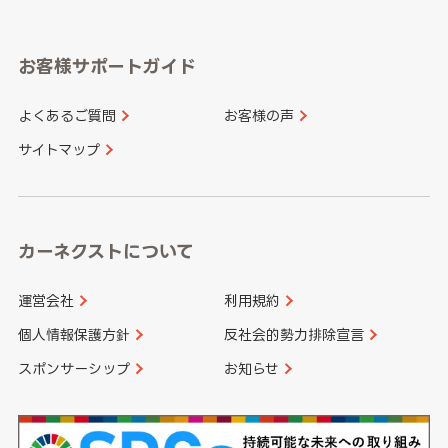
岐阜県
静岡県
奈良県
三重県
岡山県
広島県
福岡県
佐賀県
愛知県
和歌山県
お客様サポートガイド
山口県
徳島県
長崎県
熊本県
よくあるご質問
お客様の声
香川県
愛媛県
大分県
宮崎県
サイトマップ
高知県
鹿児島県
沖縄県
カーネクストについて
運営会社
利用規約
個人情報保護方針
反社会的勢力排除宣言
スポンサーシップ
お知らせ