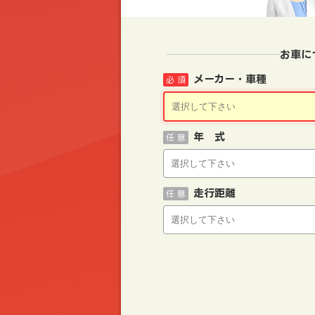
お車に
メーカー・車種
必 須
年 式
任 意
走行距離
任 意