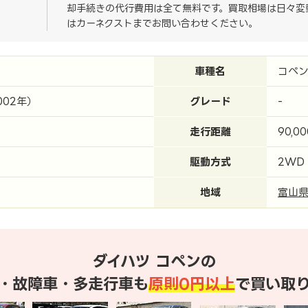
却手続きの代行費用は全て無料です。買取相場は日々変
はカーネクストまでお問い合わせください。
車種名
コペ
002年）
グレード
-
走行距離
90,0
駆動方式
2WD
地域
富山
ダイハツ コペンの
・故障車・多走行車も
原則0円以上
で買い取