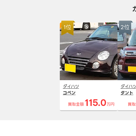
1位
2位
ダイハツ
ダイハ
コペン
タント
115.0
買取金額
万円
買取