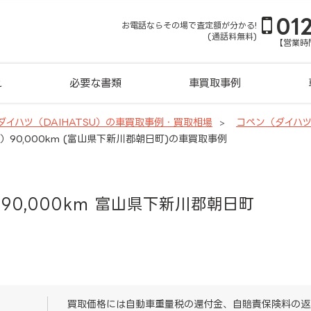
01
お電話ならその場で査定額が分かる!
(通話料無料)
【営業時間
れ
必要な書類
車買取事例
ダイハツ（DAIHATSU）の車買取事例・買取相場
コペン（ダイハ
）90,000km (富山県下新川郡朝日町)の車買取事例
90,000km 富山県下新川郡朝日町
買取価格には自動車重量税の還付金、自賠責保険料の返