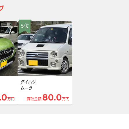
グ
5位
ダイハツ
ムーヴ
.0
80.0
万円
買取金額
万円