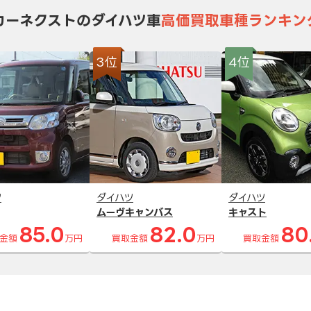
カーネクストのダイハツ車
高価買取車種ランキン
3位
4位
ツ
ダイハツ
ダイハツ
ムーヴキャンバス
キャスト
85.0
82.0
80
金額
万円
買取金額
万円
買取金額