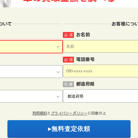
ついて
お客様につ
お名前
必 須
電話番号
必 須
都道府県
任 意
利用規約
と
プライバシーポリシー
に同意の上