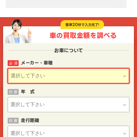
20
簡単
秒で入力完了!
車の買取金額を
調べる
お車について
メーカー・車種
必 須
年 式
任 意
走行距離
任 意