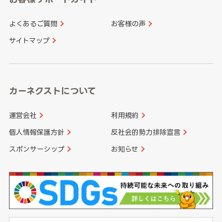
よくあるご質問
お客様の声
香川県
愛媛県
大分県
宮崎県
サイトマップ
高知県
鹿児島県
沖縄県
カーネクストについて
運営会社
利用規約
個人情報保護方針
反社会的勢力排除宣言
スポンサーシップ
お知らせ