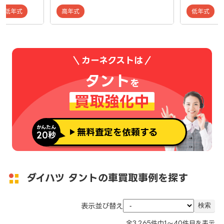
低年式
高年式
低年式
カーネクストは
タント
を
買取強化中
かんたん
無料査定を依頼する
20秒
ダイハツ タントの車買取事例を探す
表示並び替え
全
3,265
件中
1～40
件目を表示