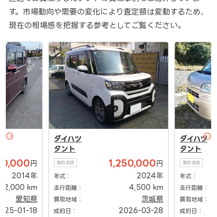
す。市場動向や需要の変化により査定額は変動するため、
現在の相場感を把握する参考としてご覧ください。
ダイハツ
ダイハツ
タント
タント
00,000
1,250,000
円
円
買取金額
買取金額
2014年
2024年
年式：
年式：
162,000 km
4,500 km
走行距離：
走行距離：
愛知県
茨城県
買取地域：
買取地域：
025-01-18
2026-03-28
成約日：
成約日：