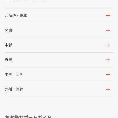
北海道・東北
北海道
青森県
関東
岩手県
宮城県
茨城県
栃木県
中部
秋田県
山形県
群馬県
埼玉県
新潟県
富山県
近畿
福島県
千葉県
東京都
石川県
福井県
大阪府
兵庫県
中国・四国
神奈川県
山梨県
長野県
京都府
滋賀県
鳥取県
島根県
九州・沖縄
岐阜県
静岡県
奈良県
三重県
岡山県
広島県
福岡県
佐賀県
愛知県
和歌山県
お客様サポートガイド
山口県
徳島県
長崎県
熊本県