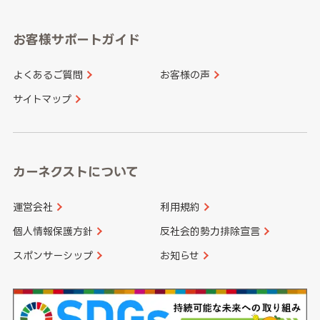
福岡県
佐賀県
愛知県
和歌山県
お客様サポートガイド
山口県
徳島県
長崎県
熊本県
よくあるご質問
お客様の声
香川県
愛媛県
大分県
宮崎県
サイトマップ
高知県
鹿児島県
沖縄県
カーネクストについて
運営会社
利用規約
個人情報保護方針
反社会的勢力排除宣言
スポンサーシップ
お知らせ