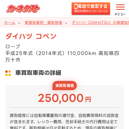
電話で査定する
通話料無料 8:00~22:00
メニュー
ホーム
車買取事例・買取相場
ダイハツ（DAIHATSU）の車買
ダイハツ コペン
ローブ
平成25年式（2014年式）110,000km 高知県四
万十市
車買取車両の詳細
車買取価格
250,000
円
買取価格には自動車重量税の還付金、自賠責保険料の返戻金
が含まれます。レッカー費用、売却手続きの代行費用は全て
無料です。買取相場は日々変動するため、現在の買取相場に