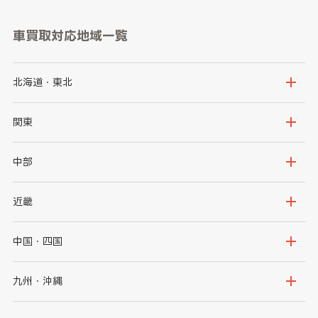
車買取対応地域一覧
北海道・東北
北海道
青森県
関東
岩手県
宮城県
茨城県
栃木県
中部
秋田県
山形県
群馬県
埼玉県
新潟県
富山県
近畿
福島県
千葉県
東京都
石川県
福井県
大阪府
兵庫県
中国・四国
神奈川県
山梨県
長野県
京都府
滋賀県
鳥取県
島根県
九州・沖縄
岐阜県
静岡県
奈良県
三重県
岡山県
広島県