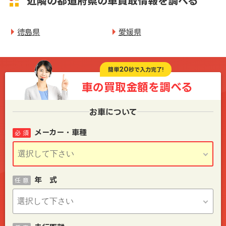
近隣の都道府県の車買取情報を調べる
徳島県
愛媛県
20
簡単
秒で入力完了!
車の買取金額を
調べる
お車について
メーカー・車種
必 須
年 式
任 意