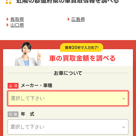
近隣の都道府県の車買取情報を調べる
鳥取県
広島県
山口県
20
簡単
秒で入力完了!
車の買取金額を
調べる
お車について
メーカー・車種
必 須
年 式
任 意