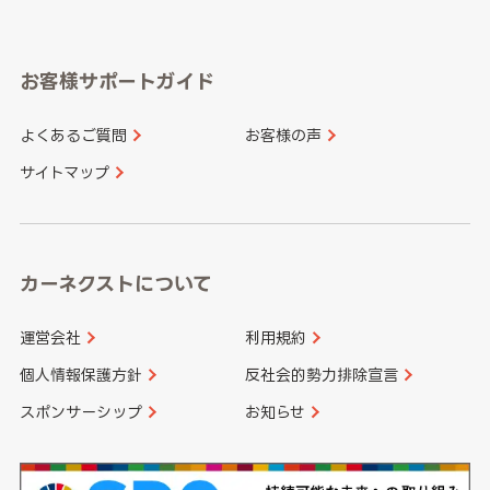
岐阜県
静岡県
奈良県
三重県
岡山県
広島県
福岡県
佐賀県
愛知県
和歌山県
お客様サポートガイド
山口県
徳島県
長崎県
熊本県
よくあるご質問
お客様の声
香川県
愛媛県
大分県
宮崎県
サイトマップ
高知県
鹿児島県
沖縄県
カーネクストについて
運営会社
利用規約
個人情報保護方針
反社会的勢力排除宣言
スポンサーシップ
お知らせ