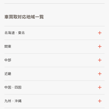
車買取対応地域一覧
北海道・東北
北海道
青森県
関東
岩手県
宮城県
茨城県
栃木県
中部
秋田県
山形県
群馬県
埼玉県
新潟県
富山県
近畿
福島県
千葉県
東京都
石川県
福井県
大阪府
兵庫県
中国・四国
神奈川県
山梨県
長野県
京都府
滋賀県
鳥取県
島根県
九州・沖縄