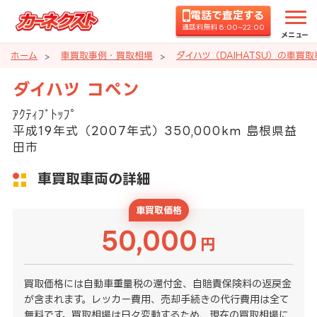
電話で査定する
通話料無料 8:00~22:00
メニュー
ホーム
車買取事例・買取相場
ダイハツ（DAIHATSU）の車買
ダイハツ コペン
ｱｸﾃｨﾌﾞﾄｯﾌﾟ
平成19年式（2007年式）350,000km 島根県益
田市
車買取車両の詳細
車買取価格
50,000
円
買取価格には自動車重量税の還付金、自賠責保険料の返戻金
が含まれます。レッカー費用、売却手続きの代行費用は全て
無料です。買取相場は日々変動するため、現在の買取相場に