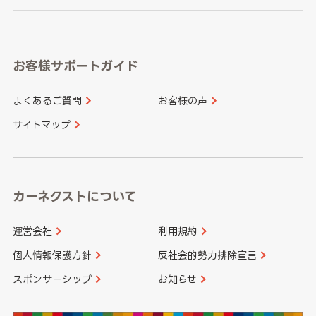
岐阜県
静岡県
奈良県
三重県
岡山県
広島県
福岡県
佐賀県
愛知県
和歌山県
お客様サポートガイド
山口県
徳島県
長崎県
熊本県
よくあるご質問
お客様の声
香川県
愛媛県
大分県
宮崎県
サイトマップ
高知県
鹿児島県
沖縄県
カーネクストについて
運営会社
利用規約
個人情報保護方針
反社会的勢力排除宣言
スポンサーシップ
お知らせ