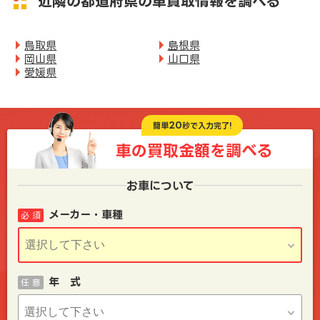
近隣の都道府県の車買取情報を調べる
鳥取県
島根県
岡山県
山口県
愛媛県
20
簡単
秒で入力完了!
車の買取金額を
調べる
お車について
メーカー・車種
必 須
年 式
任 意