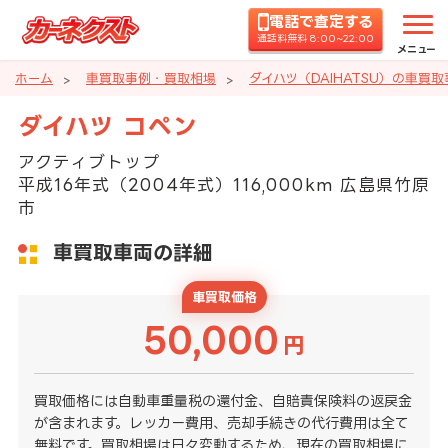
電話で査定する
通話料無料 8:00~22:00
メニュー
ホーム
車買取事例・買取相場
ダイハツ（DAIHATSU）の車買
ダイハツ コペン
アクティブトップ
平成16年式（2004年式）116,000km 広島県竹原
市
車買取車両の詳細
車買取価格
50,000
円
買取価格には自動車重量税の還付金、自賠責保険料の返戻金
が含まれます。レッカー費用、売却手続きの代行費用は全て
無料です。買取相場は日々変動するため、現在の買取相場に