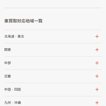
車買取対応地域一覧
北海道・東北
北海道
青森県
関東
岩手県
宮城県
茨城県
栃木県
中部
秋田県
山形県
群馬県
埼玉県
新潟県
富山県
近畿
福島県
千葉県
東京都
石川県
福井県
大阪府
兵庫県
中国・四国
神奈川県
山梨県
長野県
京都府
滋賀県
鳥取県
島根県
九州・沖縄