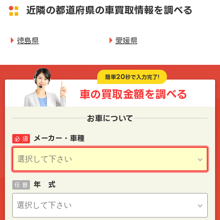
近隣の都道府県の車買取情報を調べる
徳島県
愛媛県
20
簡単
秒で入力完了!
車の買取金額を
調べる
お車について
メーカー・車種
必 須
年 式
任 意