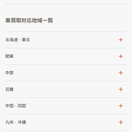
車買取対応地域一覧
北海道・東北
北海道
青森県
関東
岩手県
宮城県
茨城県
栃木県
中部
秋田県
山形県
群馬県
埼玉県
新潟県
富山県
近畿
福島県
千葉県
東京都
石川県
福井県
大阪府
兵庫県
中国・四国
神奈川県
山梨県
長野県
京都府
滋賀県
鳥取県
島根県
九州・沖縄