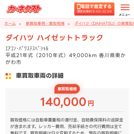
電話で査定する
通話料無料 8:00~22:00
メニュー
ホーム
車買取事例・買取相場
ダイハツ（DAIHATSU）の車買
ダイハツ ハイゼットトラック
ｴｱｺﾝ･ﾊﾟﾜｽﾃｽﾍﾟｼｬﾙ
平成21年式（2010年式）49,000km 香川県東か
がわ市
車買取車両の詳細
車買取価格
140,000
円
買取価格には自動車重量税の還付金、自賠責保険料の返戻金
が含まれます。レッカー費用、売却手続きの代行費用は全て
無料です。買取相場は日々変動するため、現在の買取相場に