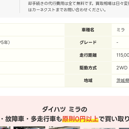
却手続きの代行費用は全て無料です。買取相場は日々変
はカーネクストまでお問い合わせください。
車種名
ミラ
95年）
グレード
-
走行距離
115,0
駆動方式
2WD
地域
茨城
ダイハツ ミラの
・故障車・多走行車も
原則0円以上
で買い取