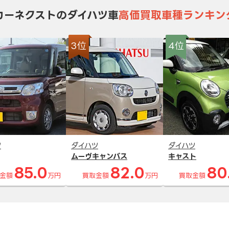
カーネクストのダイハツ車
高価買取車種ランキン
3位
4位
ツ
ダイハツ
ダイハツ
ムーヴキャンバス
キャスト
85.0
82.0
80
金額
万円
買取金額
万円
買取金額