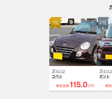
1位
2位
ダイハツ
ダイハ
コペン
タント
115.0
買取金額
万円
買取