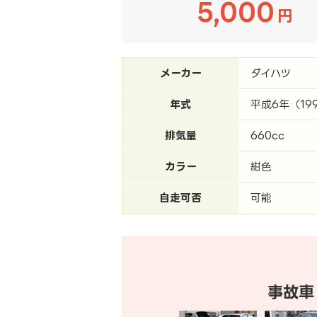
5,000
円
メーカー
ダイハツ
年式
平成6年（19
排気量
660cc
カラー
紺色
自走可否
可能
事故車