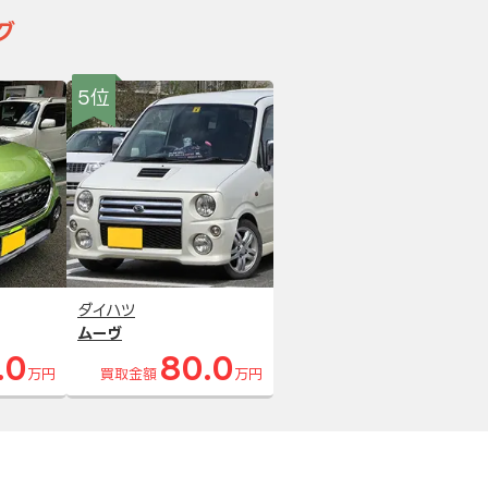
グ
5位
ダイハツ
ムーヴ
.0
80.0
万円
買取金額
万円