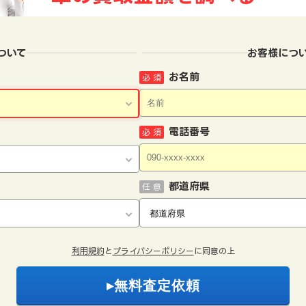
ついて
お客様につ
お名前
必 須
電話番号
必 須
都道府県
任 意
利用規約
と
プライバシーポリシー
に同意の上