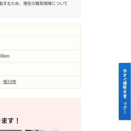
動するため、現在の買取相場について
00km
今すぐ価格をチェック！
県
桜川市
ります！