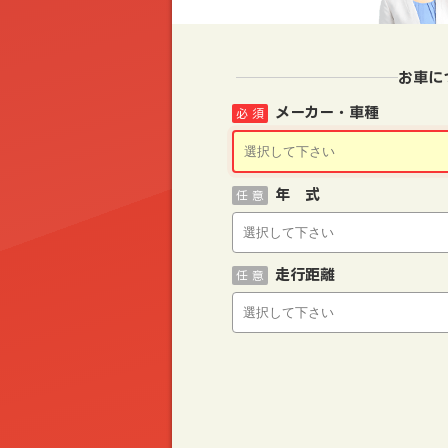
お車に
メーカー・車種
必 須
年 式
任 意
走行距離
任 意