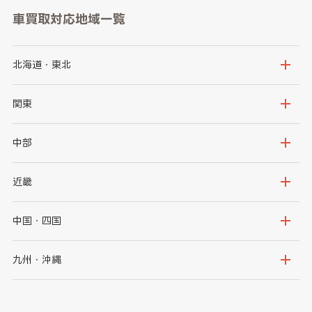
車買取対応地域一覧
北海道・東北
北海道
青森県
関東
岩手県
宮城県
茨城県
栃木県
中部
秋田県
山形県
群馬県
埼玉県
新潟県
富山県
近畿
福島県
千葉県
東京都
石川県
福井県
大阪府
兵庫県
中国・四国
神奈川県
山梨県
長野県
京都府
滋賀県
鳥取県
島根県
九州・沖縄
岐阜県
静岡県
奈良県
三重県
岡山県
広島県
福岡県
佐賀県