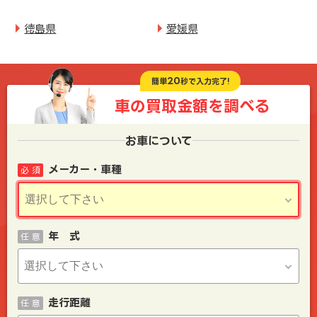
徳島県
愛媛県
20
簡単
秒で入力完了!
車の買取金額を
調べる
お車について
メーカー・車種
必 須
年 式
任 意
走行距離
任 意