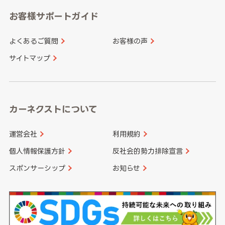
愛知県
和歌山県
お客様サポートガイド
山口県
徳島県
長崎県
熊本県
よくあるご質問
お客様の声
香川県
愛媛県
大分県
宮崎県
サイトマップ
高知県
鹿児島県
沖縄県
カーネクストについて
運営会社
利用規約
個人情報保護方針
反社会的勢力排除宣言
スポンサーシップ
お知らせ