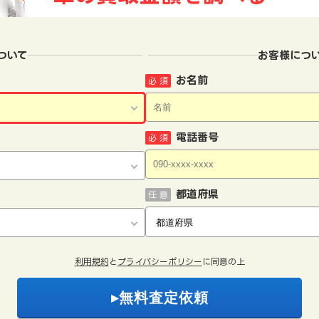
ついて
お客様につ
お名前
必 須
電話番号
必 須
都道府県
任 意
利用規約
と
プライバシーポリシー
に同意の上