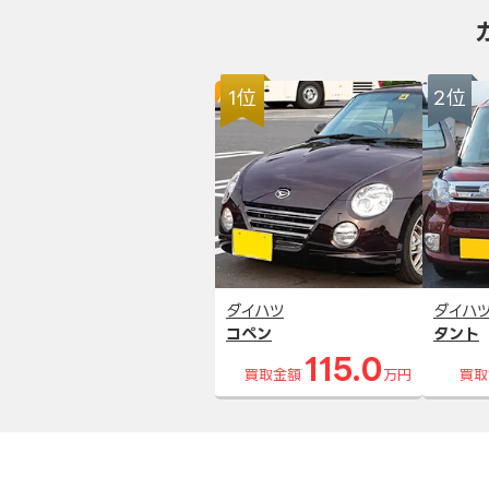
1位
2位
ダイハツ
ダイハ
コペン
タント
115.0
買取金額
万円
買取