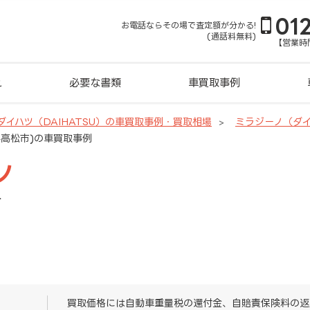
01
お電話ならその場で査定額が分かる!
(通話料無料)
【営業時間
れ
必要な書類
車買取事例
ダイハツ（DAIHATSU）の車買取事例・買取相場
ミラジーノ（ダ
川県高松市)の車買取事例
ノ
市
買取価格には自動車重量税の還付金、自賠責保険料の返