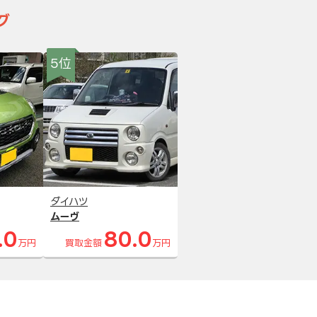
グ
5位
ダイハツ
ムーヴ
.0
80.0
万円
買取金額
万円