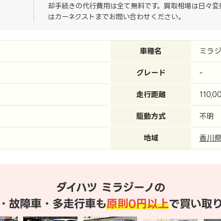
却手続きの代行費用は全て無料です。買取相場は日々変
はカーネクストまでお問い合わせください。
車種名
ミラ
グレード
-
走行距離
110,0
駆動方式
不明
地域
香川
ダイハツ ミラジーノの
・故障車・多走行車も
原則0円以上
で買い取