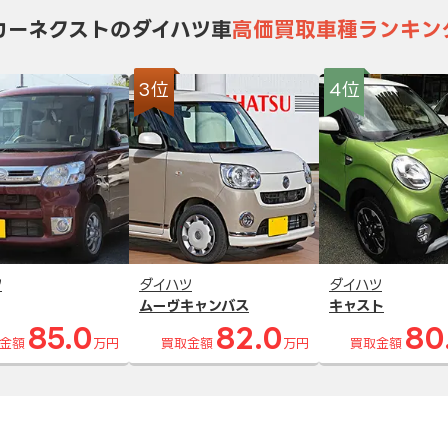
カーネクストのダイハツ車
高価買取車種ランキン
3位
4位
ツ
ダイハツ
ダイハツ
ムーヴキャンバス
キャスト
85.0
82.0
80
金額
万円
買取金額
万円
買取金額