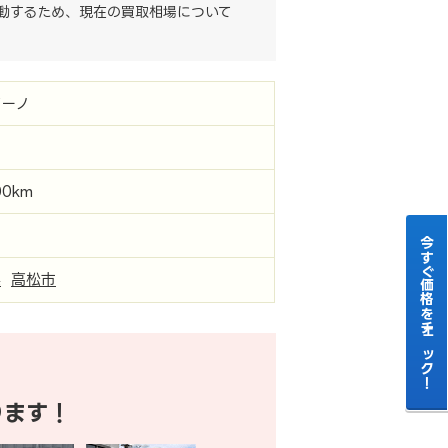
動するため、現在の買取相場について
ジーノ
00km
今すぐ価格をチェック！
県
高松市
ります！