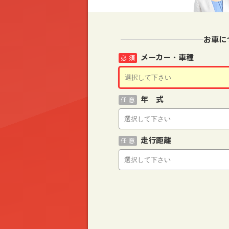
お車に
メーカー・車種
必 須
年 式
任 意
走行距離
任 意