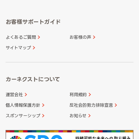
岐阜県
静岡県
奈良県
三重県
岡山県
広島県
福岡県
佐賀県
愛知県
和歌山県
お客様サポートガイド
山口県
徳島県
長崎県
熊本県
よくあるご質問
お客様の声
香川県
愛媛県
大分県
宮崎県
サイトマップ
高知県
鹿児島県
沖縄県
カーネクストについて
運営会社
利用規約
個人情報保護方針
反社会的勢力排除宣言
スポンサーシップ
お知らせ