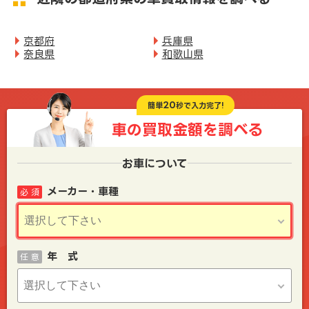
京都府
兵庫県
奈良県
和歌山県
20
簡単
秒で入力完了!
車の買取金額を
調べる
お車について
メーカー・車種
必 須
年 式
任 意