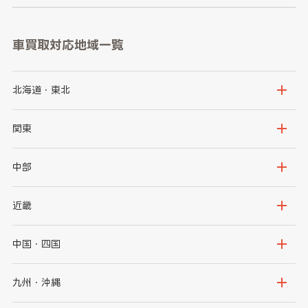
車買取対応地域一覧
北海道・東北
北海道
青森県
関東
岩手県
宮城県
茨城県
栃木県
中部
秋田県
山形県
群馬県
埼玉県
新潟県
富山県
近畿
福島県
千葉県
東京都
石川県
福井県
大阪府
兵庫県
中国・四国
神奈川県
山梨県
長野県
京都府
滋賀県
鳥取県
島根県
九州・沖縄