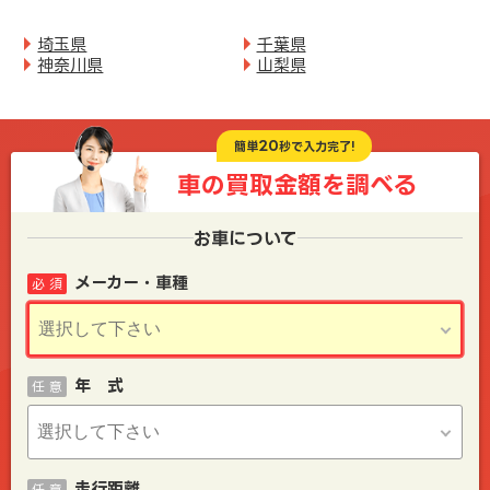
埼玉県
千葉県
神奈川県
山梨県
20
簡単
秒で入力完了!
車の買取金額を
調べる
お車について
メーカー・車種
必 須
年 式
任 意
走行距離
任 意