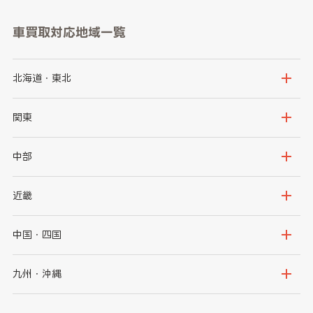
車買取対応地域一覧
北海道・東北
北海道
青森県
関東
岩手県
宮城県
茨城県
栃木県
中部
秋田県
山形県
群馬県
埼玉県
新潟県
富山県
近畿
福島県
千葉県
東京都
石川県
福井県
大阪府
兵庫県
中国・四国
神奈川県
山梨県
長野県
京都府
滋賀県
鳥取県
島根県
九州・沖縄
岐阜県
静岡県
奈良県
三重県
岡山県
広島県
福岡県
佐賀県