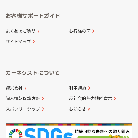
愛知県
和歌山県
お客様サポートガイド
山口県
徳島県
長崎県
熊本県
よくあるご質問
お客様の声
香川県
愛媛県
大分県
宮崎県
サイトマップ
高知県
鹿児島県
沖縄県
カーネクストについて
運営会社
利用規約
個人情報保護方針
反社会的勢力排除宣言
スポンサーシップ
お知らせ