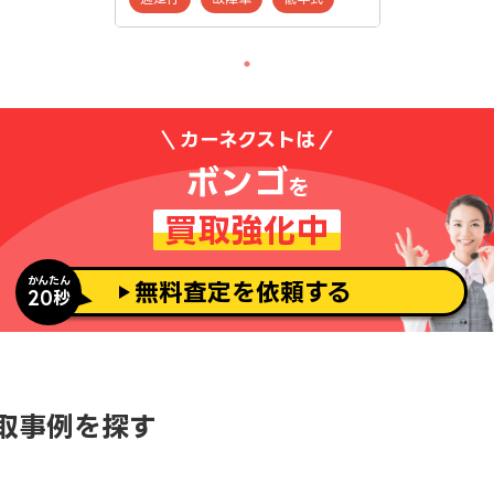
カーネクストは
ボンゴ
を
買取強化中
かんたん
無料査定を依頼する
20秒
取事例を探す