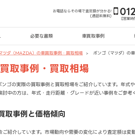
01
お電話ならその場で査定額が分かる!
(通話料無料)
【営業時間
れ
必要な書類
車買取事例
マツダ（MAZDA）の車買取事例・買取相場
ボンゴ（マツダ）の
車買取事例・買取相場
ボンゴの実際の買取事例と買取相場をご紹介しています。年式
検討中の方は、年式・走行距離・グレードが近い事例をご参考
新買取事例と価格傾向
をご紹介しています。市場動向や需要の変化により査定額は変