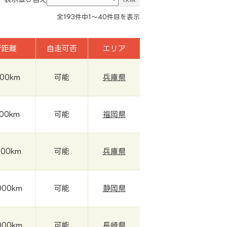
全
193
件中
1～40
件目を表示
行距離
自走可否
エリア
000km
可能
兵庫県
000km
可能
福岡県
000km
可能
兵庫県
000km
可能
静岡県
000km
可能
長崎県