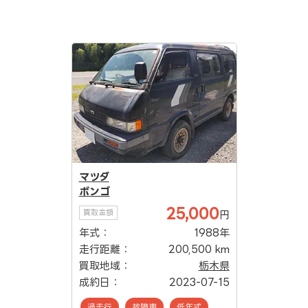
マツダ
ボンゴ
25,000
買取金額
円
年式：
1988年
走行距離：
200,500 km
買取地域：
栃木県
成約日：
2023-07-15
過走行
故障車
低年式