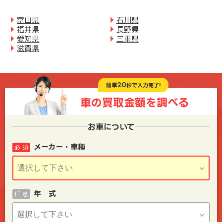
富山県
石川県
福井県
長野県
愛知県
三重県
滋賀県
20
簡単
秒で入力完了!
車の買取金額を
調べる
お車について
メーカー・車種
必 須
年 式
任 意