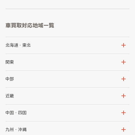
車買取対応地域一覧
北海道・東北
北海道
青森県
関東
岩手県
宮城県
茨城県
栃木県
中部
秋田県
山形県
群馬県
埼玉県
新潟県
富山県
近畿
福島県
千葉県
東京都
石川県
福井県
大阪府
兵庫県
中国・四国
神奈川県
山梨県
長野県
京都府
滋賀県
鳥取県
島根県
九州・沖縄