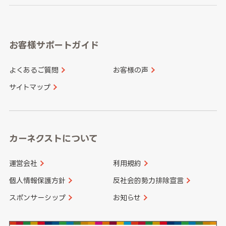
岐阜県
静岡県
奈良県
三重県
岡山県
広島県
福岡県
佐賀県
愛知県
和歌山県
お客様サポートガイド
山口県
徳島県
長崎県
熊本県
よくあるご質問
お客様の声
香川県
愛媛県
大分県
宮崎県
サイトマップ
高知県
鹿児島県
沖縄県
カーネクストについて
運営会社
利用規約
個人情報保護方針
反社会的勢力排除宣言
スポンサーシップ
お知らせ