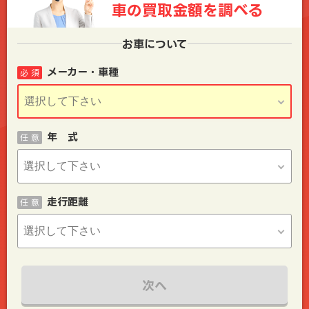
車の買取金額を
調べる
お車について
メーカー・車種
必 須
年 式
任 意
走行距離
任 意
次へ