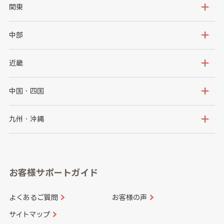
北海道
青森県
関東
岩手県
宮城県
茨城県
栃木県
中部
秋田県
山形県
群馬県
埼玉県
新潟県
富山県
近畿
福島県
千葉県
東京都
石川県
福井県
大阪府
兵庫県
中国・四国
神奈川県
山梨県
長野県
京都府
滋賀県
鳥取県
島根県
九州・沖縄
岐阜県
静岡県
奈良県
三重県
岡山県
広島県
福岡県
佐賀県
愛知県
和歌山県
お客様サポートガイド
山口県
徳島県
長崎県
熊本県
よくあるご質問
お客様の声
香川県
愛媛県
大分県
宮崎県
サイトマップ