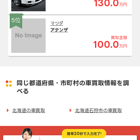
130.0
万円
5位
マツダ
アテンザ
買取金額
100.0
万円
同じ都道府県・市町村の車買取情報を調
べる
北海道の車買取
北海道石狩市の車買取
20
簡単
秒で入力完了!