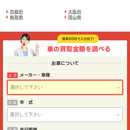
京都府
大阪府
鳥取県
岡山県
20
簡単
秒で入力完了!
車の買取金額を
調べる
お車について
メーカー・車種
必 須
年 式
任 意
走行距離
任 意