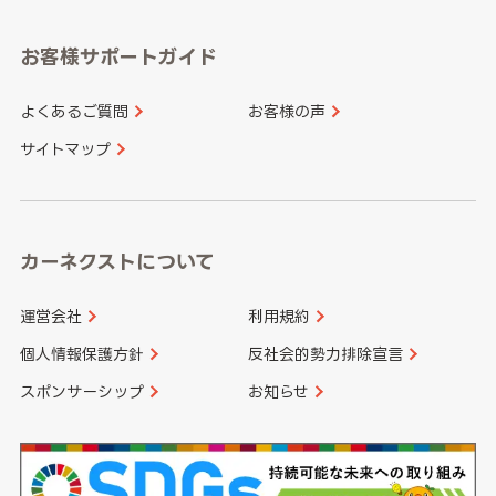
愛知県
和歌山県
お客様サポートガイド
山口県
徳島県
長崎県
熊本県
よくあるご質問
お客様の声
香川県
愛媛県
大分県
宮崎県
サイトマップ
高知県
鹿児島県
沖縄県
カーネクストについて
運営会社
利用規約
個人情報保護方針
反社会的勢力排除宣言
スポンサーシップ
お知らせ