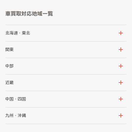
車買取対応地域一覧
北海道・東北
北海道
青森県
関東
岩手県
宮城県
茨城県
栃木県
中部
秋田県
山形県
群馬県
埼玉県
新潟県
富山県
近畿
福島県
千葉県
東京都
石川県
福井県
大阪府
兵庫県
中国・四国
神奈川県
山梨県
長野県
京都府
滋賀県
鳥取県
島根県
九州・沖縄
岐阜県
静岡県
奈良県
三重県
岡山県
広島県
福岡県
佐賀県