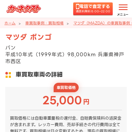
電話で査定する
通話料無料 8:00~22:00
メニュー
ホーム
車買取事例・買取相場
マツダ（MAZDA）の車買取事例
マツダ ボンゴ
バン
平成10年式（1999年式）98,000km 兵庫県神戸
市西区
車買取車両の詳細
車買取価格
25,000
円
買取価格には自動車重量税の還付金、自賠責保険料の返戻金
が含まれます。レッカー費用、売却手続きの代行費用は全て
無料です。買取相場は日々変動するため、現在の買取相場に