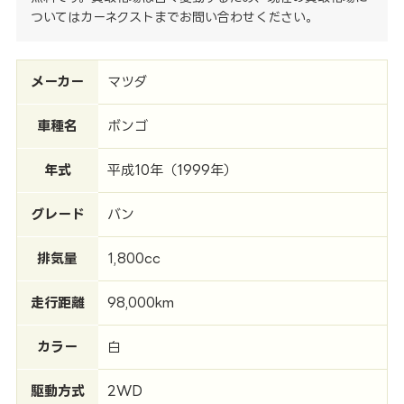
ついてはカーネクストまでお問い合わせください。
メーカー
マツダ
車種名
ボンゴ
年式
平成10年（1999年）
グレード
バン
排気量
1,800cc
走行距離
98,000km
カラー
白
駆動方式
2WD