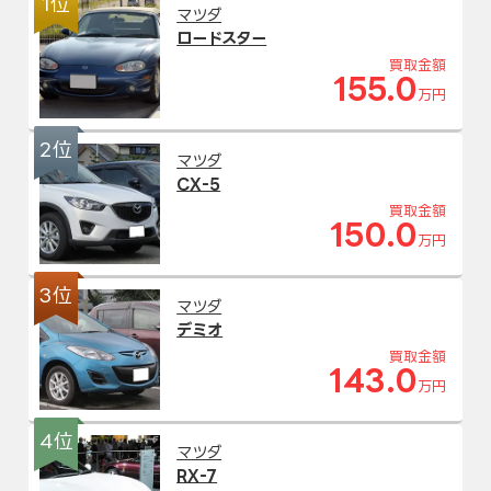
1位
マツダ
ロードスター
買取金額
155.0
万円
2位
マツダ
CX-5
買取金額
150.0
万円
3位
マツダ
デミオ
買取金額
143.0
万円
4位
マツダ
RX-7