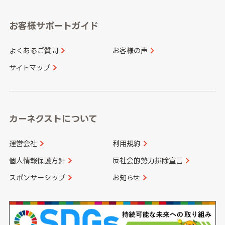
愛知県
和歌山県
お客様サポートガイド
山口県
徳島県
長崎県
熊本県
よくあるご質問
お客様の声
香川県
愛媛県
大分県
宮崎県
サイトマップ
高知県
鹿児島県
沖縄県
カーネクストについて
運営会社
利用規約
個人情報保護方針
反社会的勢力排除宣言
スポンサーシップ
お知らせ