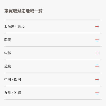
車買取対応地域一覧
北海道・東北
北海道
青森県
関東
岩手県
宮城県
茨城県
栃木県
中部
秋田県
山形県
群馬県
埼玉県
新潟県
富山県
近畿
福島県
千葉県
東京都
石川県
福井県
大阪府
兵庫県
中国・四国
神奈川県
山梨県
長野県
京都府
滋賀県
鳥取県
島根県
九州・沖縄
岐阜県
静岡県
奈良県
三重県
岡山県
広島県
福岡県
佐賀県