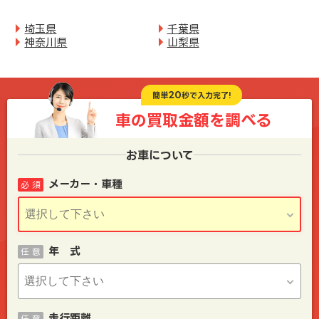
埼玉県
千葉県
神奈川県
山梨県
20
簡単
秒で入力完了!
車の買取金額を
調べる
お車について
メーカー・車種
必 須
年 式
任 意
走行距離
任 意